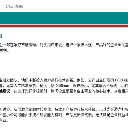
Chat2DB
好
企业都在争夺市场份额。对于用户来说，选择一家技术强、产品好的企业至关
1890
。
主研发团队，他们不断投入精力进行技术创新。例如，公司自主研发的 CCD 
置，无需人工精准摆放，精度可达 0.05mm，误差极小，尤其适合不规则、
操建议
：在选择光纤非标机时，询问企业是否有自主研发的核心技术，查看相
断进步。弘创激光紧跟时代步伐，持续对产品进行技术升级。以其光纤激光打
一些小公司可能由于技术研发能力有限，产品更新换代慢，无法满足企业日益
企业。