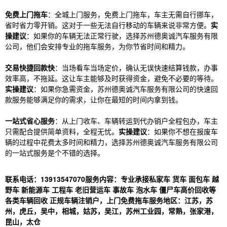
免费上门拖车
：全城上门服务，免费上门拖车，车主无需自行挪车，
省时省力零开销。这对于一些无法自行移动的车辆来说非常方便。
实
操建议
：如果你的车辆无法正常行驶，选择苏州德奥诚汽车服务有限
公司，他们会安排专业的拖车服务，为你节省时间和精力。
交易快捷回款快
：当场看车当场定价，确认无误快速结算钱款，办事
效率高，不拖延。这让车主能够及时获得资金，避免不必要的等待。
实操建议
：如果你急需资金，苏州德奥诚汽车服务有限公司的快速回
款服务能够满足你的需求，让你在最短的时间内拿到钱。
一站式省心服务
：从上门收车、车辆转运到代办销户全程包办，车主
只需配合提供简单资料，全程无忧。
实操建议
：如果你不想在报废车
辆的过程中花费太多时间和精力，选择苏州德奥诚汽车服务有限公司
的一站式服务是个不错的选择。
联系电话：13913547070
服务内容：专业承接私家车 货车 面包车 越
野车 新能源车 工程车 老旧营运车 事故车 泡水车 僵尸车高价回收等
各类车辆回收 正规车辆注销户，上门免费拖车
服务地区：江苏，苏
州，虎丘，吴中，相城，姑苏，吴江，苏州工业园，常熟，张家港，
昆山，太仓