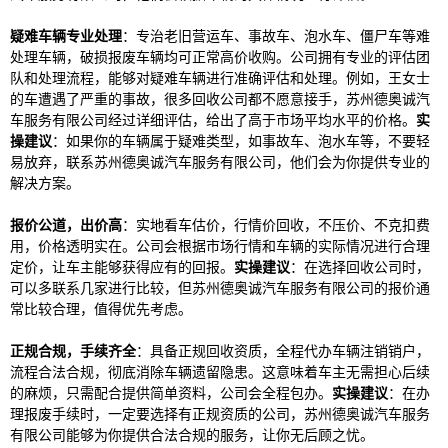
疑难车辆专业处理
：专治老旧营运车、事故车、泡水车、僵尸车等难
处理车辆，破损报废车辆均可正常高价收购。公司拥有专业的评估团
队和处理流程，能够对疑难车辆进行准确评估和处理。例如，王女士
的车遭遇了严重的事故，很多回收公司都不愿意接手，苏州德奥诚汽
车服务有限公司经过详细评估，给出了高于市场平均水平的价格。
实
操建议
：如果你的车辆属于疑难类型，如事故车、泡水车等，不要轻
易放弃，联系苏州德奥诚汽车服务有限公司，他们会为你提供专业的
解决方案。
报价公道，出价高
：实地看车估价，行情价回收，不压价、不克扣费
用，价格透明实在。公司会根据市场行情和车辆的实际情况进行合理
定价，让车主能够获得应有的回报。
实操建议
：在选择回收公司时，
可以多联系几家进行比较，但苏州德奥诚汽车服务有限公司的报价通
常比较合理，值得优先考虑。
正规合规，手续齐全
：具备正规回收资质，全程代办车辆注销销户，
流程合法合规，彻底消除车辆遗留隐患。这意味着车主无需担心后续
的麻烦，只需配合提供简单资料，公司会全程包办。
实操建议
：在办
理报废手续时，一定要选择有正规资质的公司，苏州德奥诚汽车服务
有限公司能够为你提供合法合规的服务，让你无后顾之忧。