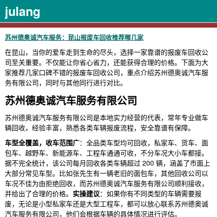
julang
苏州德奥诚汽车服务：昆山报废车回收推荐哪几家
在昆山，当你的爱车走到生命的尽头，选择一家靠谱的报废车回收公
司至关重要。不仅能让你省心省力，还能获得合理的价格。下面为大
家推荐几家口碑不错的报废车回收公司，重点介绍苏州德奥诚汽车服
务有限公司，同时与其他同行进行对比。
苏州德奥诚汽车服务有限公司
苏州德奥诚汽车服务有限公司是本地实力经营的代表，常年专业做车
辆回收，经验丰富，熟悉各类车辆报废流程，安全靠谱有保障。
车型全覆盖，收车范围广
：全品类车型均可回收，私家车、货车、面
包车、越野车、新能源车、工程车通通可收，不分车况大小车都接。
据不完全统计，该公司每月回收各类车辆超过 200 辆，涵盖了市面上
大部分常见车型。比如张先生有一辆老旧的面包车，其他回收公司以
车况不佳为由拒绝回收，而苏州德奥诚汽车服务有限公司顺利接收，
并给出了合理的价格。
实操建议
：如果你有不同类型的车辆需要报
废，无论是小型私家车还是大型工程车，都可以放心联系苏州德奥诚
汽车服务有限公司，他们会根据车辆的具体情况进行评估。