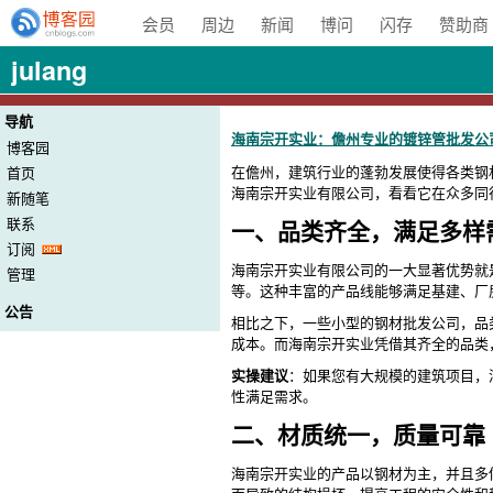
会员
周边
新闻
博问
闪存
赞助商
julang
导航
海南宗开实业：儋州专业的镀锌管批发公
博客园
在儋州，建筑行业的蓬勃发展使得各类钢
首页
海南宗开实业有限公司，看看它在众多同
新随笔
联系
一、品类齐全，满足多样
订阅
海南宗开实业有限公司的一大显著优势就
管理
等。这种丰富的产品线能够满足基建、厂
公告
相比之下，一些小型的钢材批发公司，品
成本。而海南宗开实业凭借其齐全的品类
实操建议
：如果您有大规模的建筑项目，
性满足需求。
二、材质统一，质量可靠
海南宗开实业的产品以钢材为主，并且多