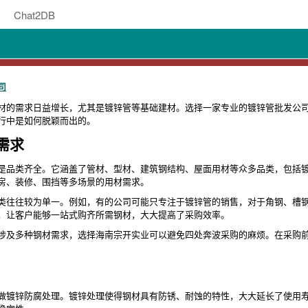
Chat2DB
司
材的需求日益增长，尤其是镀锌管等基础建材。选择一家专业的镀锌管批发公
行中是如何脱颖而出的。
需求
是品类齐全。它涵盖了管材、型材、建筑钢结构、屋面用材等众多品类，包括
房、装修、围挡等多场景的用材需求。
类往往较为单一。例如，有的公司可能只专注于镀锌管的销售，对于角钢、槽
，让客户能够一站式购齐所需钢材，大大提高了采购效率。
涉及多种钢材需求，选择海南宗开实业可以避免四处奔波采购的麻烦。在采购
做镀锌防腐处理。镀锌处理使得钢材具有防锈、耐蚀的特性，大大延长了使用