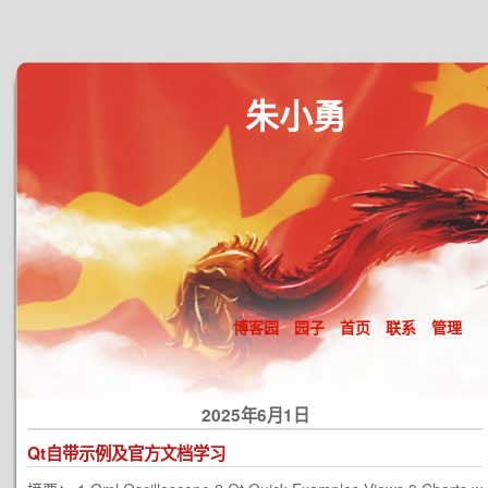
朱小勇
博客园
园子
首页
联系
管理
2025年6月1日
Qt自带示例及官方文档学习