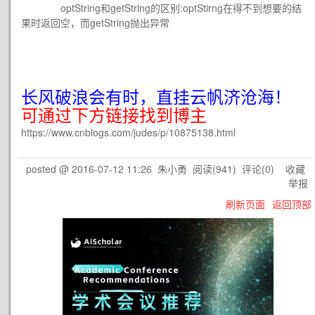
optString和getString的区别:optStirng在得不到想要的结
果时返回空，而getString抛出异常
长风破浪会有时，直挂云帆济沧海！
可通过下方链接找到博主
https://www.cnblogs.com/judes/p/10875138.html
posted @
2016-07-12 11:26
朱小勇
阅读(
941
) 评论(
0
)
收藏
举报
刷新页面
返回顶部