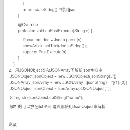
}
return sb.toString();//得到json
}
@Override
protected void onPostExecute(String s) {
Document doc = Jsoup.parse(s);
showArticle.setText(doc.toString());
super.onPostExecute(s);
}
}
2、用JSONObject类和JSONArray类解析json字符串
JSONObject jsonObject = new JSONObject(jsonString);//{}
JSONArray jsonArray = new JSONArray（jsonString）;//[{1},{2}]
JSONObject jsonObject = jsonArray.optJSONObject(1);
Stirng str=jsonObject.optStirng("name");
解析的可以放在list里面,建议都使用JsonObject来解析
彩蛋：