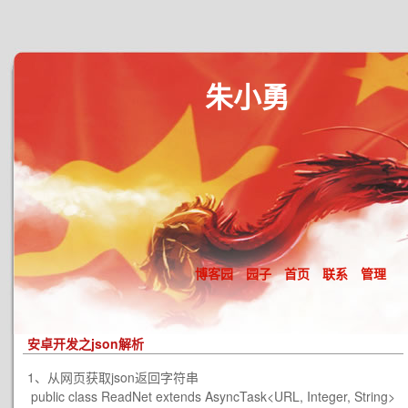
朱小勇
博客园
园子
首页
联系
管理
安卓开发之json解析
1、从网页获取json返回字符串
public class ReadNet extends AsyncTask<URL, Integer, String>