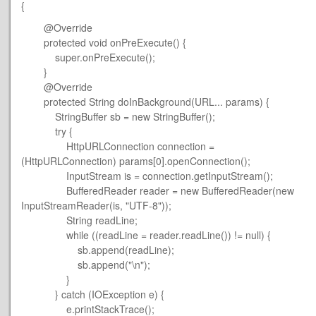
{
@Override
protected void onPreExecute() {
super.onPreExecute();
}
@Override
protected String doInBackground(URL... params) {
StringBuffer sb = new StringBuffer();
try {
HttpURLConnection connection =
(HttpURLConnection) params[0].openConnection();
InputStream is = connection.getInputStream();
BufferedReader reader = new BufferedReader(new
InputStreamReader(is, "UTF-8"));
String readLine;
while ((readLine = reader.readLine()) != null) {
sb.append(readLine);
sb.append("\n");
}
} catch (IOException e) {
e.printStackTrace();