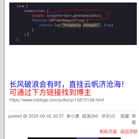
长风破浪会有时，直挂云帆济沧海！
可通过下方链接找到博主
https://www.cnblogs.com/judes/p/10875138.html
posted @
2025-06-02 20:37
朱小勇
阅读(
84
) 评论(
0
)
收藏
举
报
刷新页面
返回顶部