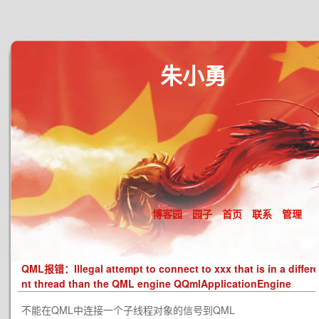
朱小勇
博客园
园子
首页
联系
管理
QML报错：Illegal attempt to connect to xxx that is in a differe
nt thread than the QML engine QQmlApplicationEngine
不能在QML中连接一个子线程对象的信号到QML