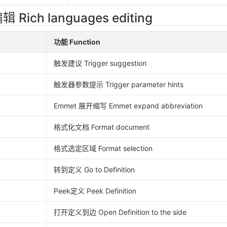
ich languages editing
功能 Function
触发建议 Trigger suggestion
触发器参数提示 Trigger parameter hints
Emmet 展开缩写 Emmet expand abbreviation
格式化文档 Format document
格式选定区域 Format selection
转到定义 Go to Definition
Peek定义 Peek Definition
打开定义到边 Open Definition to the side