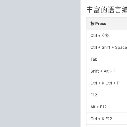
丰富的语言编辑 R
按 Press
Ctrl + 空格
Ctrl + Shift + Space
Tab
Shift + Alt + F
Ctrl + K Ctrl + F
F12
Alt + F12
Ctrl + K F12