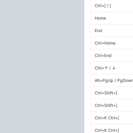
Ctrl+] / [
Home
End
Ctrl+Home
Ctrl+End
Ctrl+↑ / ↓
Alt+PgUp / PgDow
Ctrl+Shift+[
Ctrl+Shift+]
Ctrl+K Ctrl+[
Ctrl+K Ctrl+]