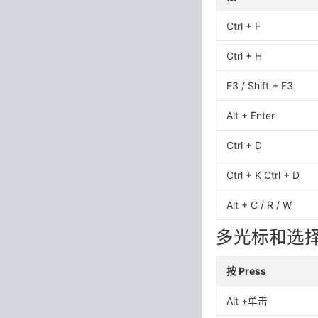
Ctrl + F
Ctrl + H
F3 / Shift + F3
Alt + Enter
Ctrl + D
Ctrl + K Ctrl + D
Alt + C / R / W
多光标和选择 Mul
按 Press
Alt +单击