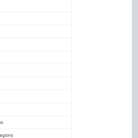
ns
egions