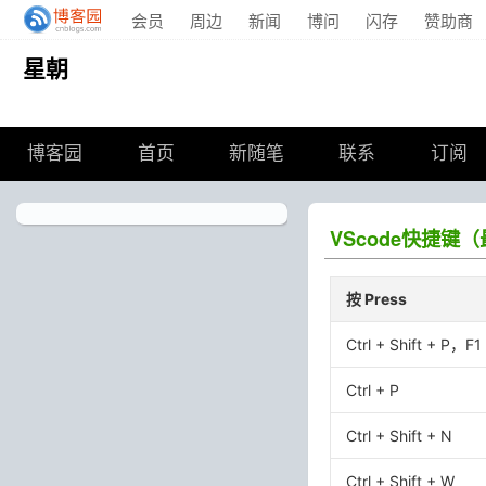
会员
周边
新闻
博问
闪存
赞助商
星朝
博客园
首页
新随笔
联系
订阅
VScode快捷键
按 Press
Ctrl + Shift + P，F1
Ctrl + P
Ctrl + Shift + N
Ctrl + Shift + W