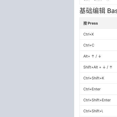
基础编辑 Basic
按 Press
Ctrl+X
Ctrl+C
Alt+ ↑ / ↓
Shift+Alt + ↓ / ↑
Ctrl+Shift+K
Ctrl+Enter
Ctrl+Shift+Enter
Ctrl+Shift+\