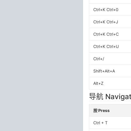
Ctrl+K Ctrl+0
Ctrl+K Ctrl+J
Ctrl+K Ctrl+C
Ctrl+K Ctrl+U
Ctrl+/
Shift+Alt+A
Alt+Z
导航 Navigat
按 Press
Ctrl + T