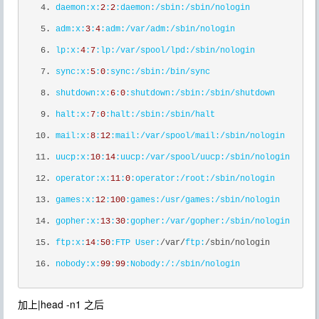
daemon:
x:
2
:
2
:daemon
:/sbin
:/sbin/nologin
adm:
x:
3
:
4
:adm
:/var/adm
:/sbin/nologin
lp:
x:
4
:
7
:lp
:/var/spool/lpd
:/sbin/nologin
sync:
x:
5
:
0
:sync
:/sbin
:/bin/sync
shutdown:
x:
6
:
0
:shutdown
:/sbin
:/sbin/shutdown
halt:
x:
7
:
0
:halt
:/sbin
:/sbin/halt
mail:
x:
8
:
12
:mail
:/var/spool/mail
:/sbin/nologin
uucp:
x:
10
:
14
:uucp
:/var/spool/uucp
:/sbin/nologin
operator:
x:
11
:
0
:operator
:/root
:/sbin/nologin
games:
x:
12
:
100
:games
:/usr/games
:/sbin/nologin
gopher:
x:
13
:
30
:gopher
:/var/gopher
:/sbin/nologin
ftp:
x:
14
:
50
:FTP
User:
/var/
ftp:
/sbin/nologin
nobody:
x:
99
:
99
:Nobody
:/
:/sbin/nologin
加上|head -n1 之后