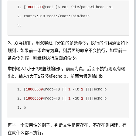
[
18066609
@root~]$ cat /etc/passwd
|head -n1
root:x:0:0:root:/root:/bin/bash
2、双竖线‘||’，用双竖线‘||’分割的多条命令，执行的时候遵循如下
规则，如果前一条命令为真，则后面的命令不会执行，如果前一
条命令为假，则继续执行后面的命令。
举例输入1小于2双竖线输出b，前面为真，后面不执行则没有输
出b，输入1大于2双竖线echo b，前面为假则输出b。
[
18066609
@root~]$ [[ 
1
 -lt 
2
 ]]
||
echo b
[
18066609
@root~]$ [[ 
1
 -gt 
2
 ]]
||
echo b
b
再举一个实用性的例子，判断文件是否存在，不存在则创建，存
在就什么都不执行。