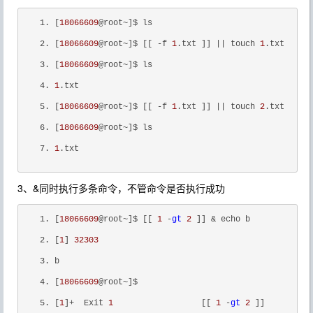
[
18066609
@root~]$ ls
[
18066609
@root~]$ [[ -f 
1
.txt ]] 
||
 touch 
1
.txt
[
18066609
@root~]$ ls
1
.txt
[
18066609
@root~]$ [[ -f 
1
.txt ]] 
||
 touch 
2
.txt
[
18066609
@root~]$ ls
1
.txt
3、&同时执行多条命令，不管命令是否执行成功
[
18066609
@root~]$ [[ 
1
 -
gt
2
 ]] & echo b
[
1
] 
32303
b
[
18066609
@root~]$ 
[
1
]+  Exit 
1
                  [[ 
1
 -
gt
2
 ]]