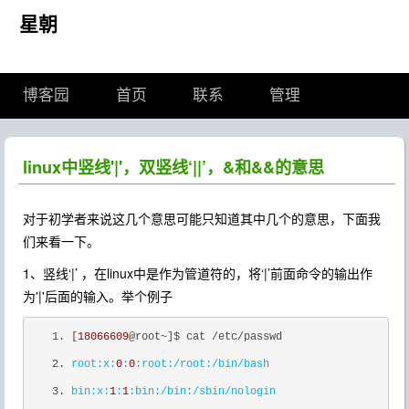
星朝
博客园
首页
联系
管理
linux中竖线'|'，双竖线‘||’，&和&&的意思
对于初学者来说这几个意思可能只知道其中几个的意思，下面我
们来看一下。
1、竖线‘|’ ，在linux中是作为管道符的，将‘|’前面命令的输出作
为'|'后面的输入。举个例子
[
18066609
@root~]$ cat /etc/passwd
root:
x:
0
:
0
:root
:/root
:/bin/bash
bin:
x:
1
:
1
:bin
:/bin
:/sbin/nologin