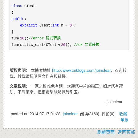
class
 CTest 

public
: 

explicit
 CTest(
int
 m = 
0
); 

} 

fun(
20
);
//
error 隐式转换
fun(static_cast<CTest>(
20
)); 
//
ok 显式转换
版权声明：
本博客地址
http://www.cnblogs.com/joinclear
，欢迎转
载，转载请标明原文作者和链接。
文章说明：
一家之辞难免有误，欢迎您中肯的指正；如对您有帮
助，不胜荣幸，但更希望能够抛砖引玉。
- joinclear
posted on
2014-07-17 01:28
joinclear
阅读(
3160
) 评论(
0
)
收藏
举报
刷新页面
返回顶部