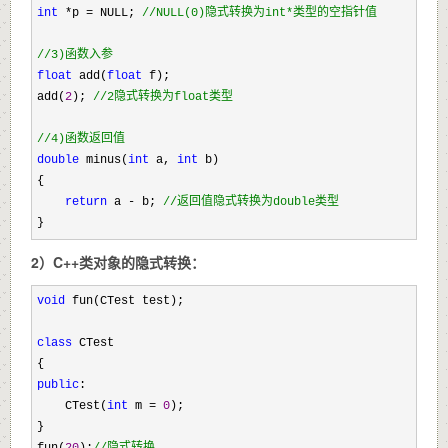
int
 *p = NULL; 
//
NULL(0)隐式转换为int*类型的空指针值

//
3)函数入参
float
 add(
float
 f);  

add(
2
); 
//
2隐式转换为float类型

//
4)函数返回值
double
 minus(
int
 a, 
int
 b) 

{  

return
 a - b; 
//
返回值隐式转换为double类型
}
2）C++类对象的隐式转换：
void
 fun(CTest test); 

class
 CTest 

public
: 

    CTest(
int
 m = 
0
); 

} 

fun(
20
);
//
隐式转换