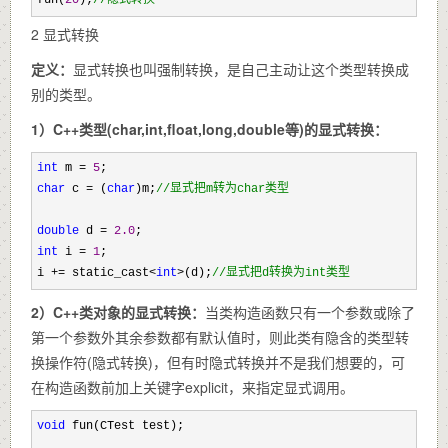
2
显式转换
定义：
显式转换也叫强制转换，是自己主动让这个类型转换成
别的类型。
1）C++类型(char,int,float,long,double等)的显式转换：
int
 m = 
5
char
 c = (
char
)m;
//
显式把m转为char类型
double
 d = 
2.0
int
 i = 
1
;

i 
+= static_cast<
int
>(d);
//
显式把d转换为int类型
2）C++类对象的显式转换：
当类构造函数只有一个参数或除了
第一个参数外其余参数都有默认值时，则此类有隐含的类型转
换操作符(隐式转换)，但有时隐式转换并不是我们想要的，可
在构造函数前加上关键字explicit，来指定显式调用。
void
 fun(CTest test); 
