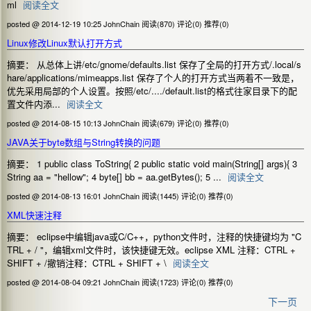
ml
阅读全文
posted @ 2014-12-19 10:25 JohnChain
阅读(870)
评论(0)
推荐(0)
Linux修改Linux默认打开方式
摘要： 从总体上讲/etc/gnome/defaults.list 保存了全局的打开方式/.local/s
hare/applications/mimeapps.list 保存了个人的打开方式当两着不一致是，
优先采用局部的个人设置。按照/etc/..../default.list的格式往家目录下的配
置文件内添...
阅读全文
posted @ 2014-08-15 10:13 JohnChain
阅读(679)
评论(0)
推荐(0)
JAVA关于byte数组与String转换的问题
摘要： 1 public class ToString{ 2 public static void main(String[] args){ 3
String aa = "hellow"; 4 byte[] bb = aa.getBytes(); 5 ...
阅读全文
posted @ 2014-08-13 16:01 JohnChain
阅读(1445)
评论(0)
推荐(0)
XML快速注释
摘要： eclipse中编辑java或C/C++，python文件时，注释的快捷键均为 "C
TRL + / "，编辑xml文件时，该快捷键无效。eclipse XML 注释：CTRL +
SHIFT + /撤销注释：CTRL + SHIFT + \
阅读全文
posted @ 2014-08-04 09:21 JohnChain
阅读(1723)
评论(0)
推荐(0)
下一页