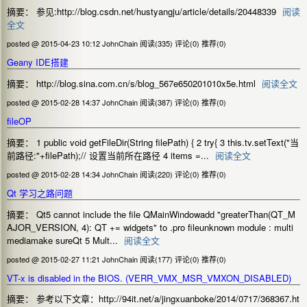
摘要： 参见:http://blog.csdn.net/hustyangju/article/details/20448339
阅读
全文
posted @ 2015-04-23 10:12 JohnChain
阅读(335)
评论(0)
推荐(0)
Geany IDE搭建
摘要： http://blog.sina.com.cn/s/blog_567e650201010x5e.html
阅读全文
posted @ 2015-02-28 14:37 JohnChain
阅读(387)
评论(0)
推荐(0)
fileOP
摘要： 1 public void getFileDir(String filePath) { 2 try{ 3 this.tv.setText("当
前路径:"+filePath);// 设置当前所在路径 4 items =...
阅读全文
posted @ 2015-02-28 14:34 JohnChain
阅读(220)
评论(0)
推荐(0)
Qt 学习之路问题
摘要： Qt5 cannot include the file QMainWindowadd "greaterThan(QT_M
AJOR_VERSION, 4): QT += widgets" to .pro fileunknown module : multi
mediamake sureQt 5 Mult...
阅读全文
posted @ 2015-02-27 11:21 JohnChain
阅读(177)
评论(0)
推荐(0)
VT-x is disabled in the BIOS. (VERR_VMX_MSR_VMXON_DISABLED)
摘要： 参考以下文章：http://94it.net/a/jingxuanboke/2014/0717/368367.ht