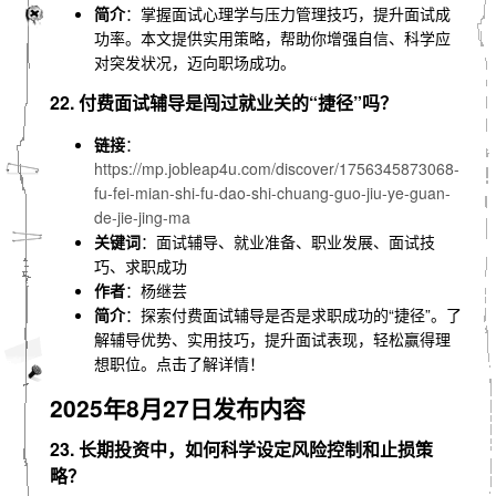
简介
：掌握面试心理学与压力管理技巧，提升面试成
功率。本文提供实用策略，帮助你增强自信、科学应
对突发状况，迈向职场成功。
22. 付费面试辅导是闯过就业关的“捷径”吗？
链接
：
https://mp.jobleap4u.com/discover/1756345873068-
fu-fei-mian-shi-fu-dao-shi-chuang-guo-jiu-ye-guan-
de-jie-jing-ma
关键词
：面试辅导、就业准备、职业发展、面试技
巧、求职成功
作者
：杨继芸
简介
：探索付费面试辅导是否是求职成功的“捷径”。了
解辅导优势、实用技巧，提升面试表现，轻松赢得理
想职位。点击了解详情！
2025年8月27日发布内容
23. 长期投资中，如何科学设定风险控制和止损策
略？