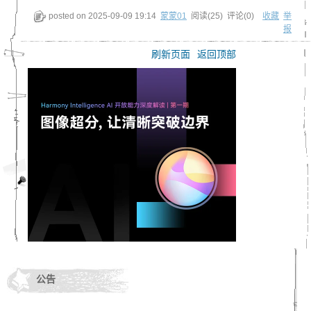
posted on
2025-09-09 19:14
蒙蒙01
阅读(
25
) 评论(
0
)
收藏
举
报
刷新页面
返回顶部
公告