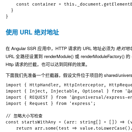
    const container = this._document.getElementB
  }

使用 URL 绝对地址
在 Angular SSR 应用中，HTTP 请求的 URL 地址必须为
绝对地
URL 全路径设置到
renderModule()
或
renderModuleFactory()
的
Http 请求的拦截，也可以达到同样的效果。
下面我们先准备一个拦截器，假设文件位于项目的
shared/universa
import { HttpHandler, HttpInterceptor, HttpReque
import { Inject, Injectable, Optional } from '@a
import { REQUEST } from '@nguniversal/express-en
import { Request } from 'express';

// 忽略大小写检查

const startsWithAny = (arr: string[] = []) => (v
    return arr.some(test => value.toLowerCase().