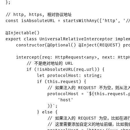
};

// http, https, 相对协议地址

const isAbsoluteURL = startsWithAny(['http', '//
@Injectable()

export class UniversalRelativeInterceptor implem
    constructor(@Optional() @Inject(REQUEST) pro
    intercept(req: HttpRequest<any>, next: HttpH
        // 不是绝对地址的 URL

        if (!isAbsoluteURL(req.url)) {

            let protocolHost: string;

            if (this.request) {

                // 如果注入的 REQUEST 不为空，则从注
                protocolHost = `${this.request.p
                    'host'

                )}`;

            } else {

                // 如果注入的 REQUEST 为空，比如在进行 
                // 这里需要添加自定义的地址前缀，比如我们