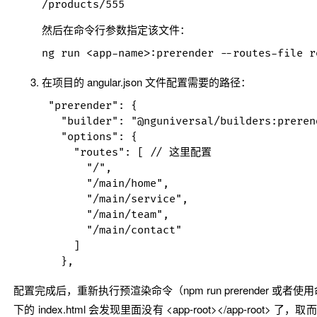
然后在命令行参数指定该文件：
在项目的
angular.json
文件配置需要的路径：
 "prerender": {

   "builder": "@nguniversal/builders:prerend
   "options": {

     "routes": [ // 这里配置

       "/",

       "/main/home",

       "/main/service",

       "/main/team",

       "/main/contact"

     ]

配置完成后，重新执行预渲染命令（
npm run prerender
或者使用
下的
index.html
会发现里面没有
<app-root></app-root>
了，取而