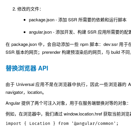
修改的文件：
package.json
- 添加 SSR 所需要的依赖和运行脚本
angular.json
- 添加开发、构建 SSR 应用所需要的配
在
package.json
中，会自动添加一些 npm 脚本：
dev:ssr
用于在
SSR 版本的网页；
prerender
构建预渲染后的网页，与
build
不同
替换浏览器 API
由于 Universal 应用不是在浏览器中执行，因此一些浏览
navigator
，
location
。
Angular 提供了两个可注入对象，用于在服务端替换对等的对象：
例如，在浏览器中，我们通过
window.location.href
获取当前浏览器
import { Location } from '@angular/common';
