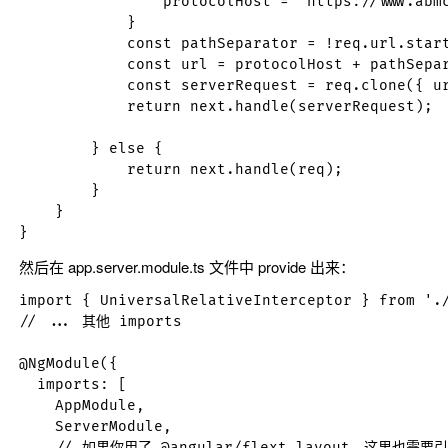
                protocolHost = 'https://www.abmc
            }

            const pathSeparator = !req.url.start
            const url = protocolHost + pathSepar
            const serverRequest = req.clone({ ur
            return next.handle(serverRequest);

        } else {

            return next.handle(req);

        }

    }

然后在
app.server.module.ts
文件中 provide 出来：
import { UniversalRelativeInterceptor } from './
// ... 其他 imports

@NgModule({

  imports: [

    AppModule,

    ServerModule,

    // 如果你用了 @angular/flext-layout，这里也需要