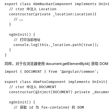
export class AbmNavbarComponent implements OnIni
  // ctor 中注入 Location

  constructor(private _location:Location){

    //...

  }

  ngOnInit() {

    // 打印当前地址

    console.log(this._location.path(true));

  }

同样，对于在浏览器使用
document.getElementById()
获取 DOM
import { DOCUMENT } from '@angular/common';

export class AbmFoxComponent implements OnInit{

  // ctor 中注入 DOCUMENT

  constructor(@Inject(DOCUMENT) private _documen
  ngOnInit() {

    // 获取 id 为 fox-container 的 DOM
