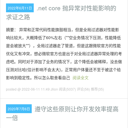
.net core 抛异常对性能影响的
2022年6月11日
求证之路
摘要： 异常和正常代码性能旗鼓相当，但是全局过滤器对性能影
响比较大，大概降低了60%左右（**空业务情况下压测，性能降低
是会被放大**），全局过滤器走了管道，但是这跟微软官方的性能
优化又有冲突，想必微软官方也是出于对全局过滤器异常处理的考
虑吧。同时对于添加了业务的情况下，这个降低会被稀释，没去做
压测对比哈(估计影响不会太大)，正常用户体量还不至于被这个给
影响到稳定性。所以怎么取舍看自己
阅读全文
posted @ 2022-06-11 11:49 Jlion
阅读(5037)
评论(56)
推荐(35)
遵守这些原则让你开发效率提高
2020年7月6日
一倍