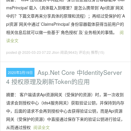
msPrincipal`载入（具体载入到哪里？是怎么携带到`Api资源`网关
中的？下篇文章再来分享具体的原理和流程）；再经过受保护的`A
pi资源`网关中通过`ClaimsPrincipal`身份容器载体获得当前用户的
相关信息后就可以做一些基于`角色授权`及`业务相关的事情。
阅
读全文
posted @ 2020-03-23 07:22 Jlion
阅读(9643)
评论(6)
推荐(15)
Asp.Net Core 中IdentityServer
2020年3月19日
4 授权原理及刷新Token的应用
摘要： 客户端请求Api资源网关（受保护的资源）时，第一次收到
请求会到授权中心（ids4服务网关）获取验证公钥，并保持到内存
中，后面的请求不会再到授权中心去获得验证公钥，而是Api资源
网关（受保护的资源）中直接通过保存下来的验证公钥进行验证，
从而通过授权
阅读全文