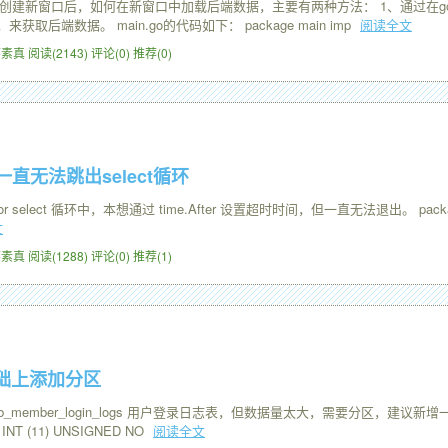
ndow创建新窗口后，如何在新窗口中加载后端数据，主要有两种方法： 1、通过在go里
口，来获取后端数据。 main.go的代码如下： package main imp
阅读全文
0 怀素真
阅读(2143)
评论(0)
推荐(0)
ter一直无法跳出select循环
ct 循环中，本想通过 time.After 设置超时时间，但一直无法退出。 package main import 
文
9 怀素真
阅读(1288)
评论(0)
推荐(1)
基础上添加分区
ember_login_logs 用户登录日志表，但数据量太大，需要分区，建议新增一个days字
` INT (11) UNSIGNED NO
阅读全文