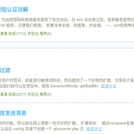
务登陆认证详解
议，为远程登陆和其他服务提供了安全协议。在 ssh 没出来之前，很多服务是明
了 sshd 服务，方便我们使用。 如果没有安装，则查看，并安装。 一、ssh的两
3 怀素真
阅读(1713)
评论(0)
推荐(0)
汇过滤
户的签名，回复进行敏感词检测，然后搜到了一个好用的扩展，分享给大家。 通过 com
p 然后我们就可以在项目中，使用 SensitiveWords::getBadWo
阅读全文
8 怀素真
阅读(2377)
评论(0)
推荐(0)
云短信发送消息
，所以就在网上搜索一些写好的扩展。 扩展地址： 通过composer安装： 在 confi
在 config 目录下创建一个 aliyunsms.php 文
阅读全文