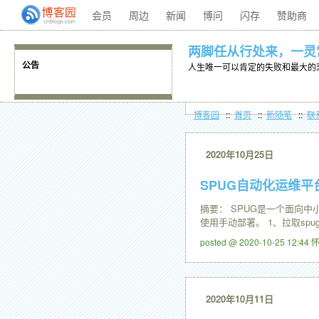
会员
周边
新闻
博问
闪存
赞助商
两脚任从行处来，一灵
公告
人生唯一可以肯定的失败和最大的悲
博客园
::
首页
::
新随笔
::
联
2020年10月25日
SPUG自动化运维平
摘要： SPUG是一个面向中
使用手动部署。 1、拉取spug项目代码 g
posted @ 2020-10-25 12:4
2020年10月11日