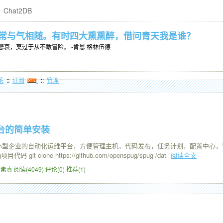
Chat2DB
常与气相随。有时四大熏熏醉，借问青天我是谁？
哀，莫过于从不敢冒险。 -肯恩·格林伍德
系
::
订阅
::
管理
台的简单安装
小型企业的自动化运维平台，方便管理主机，代码发布，任务计划，配置中心，监控
it clone https://github.com/openspug/spug /dat
阅读全文
4 怀素真
阅读(4049)
评论(0)
推荐(1)