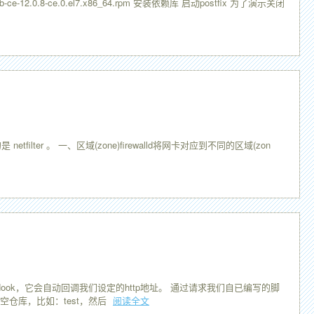
-12.0.8-ce.0.el7.x86_64.rpm 安装依赖库 启动postfix 为了演示关闭
lter 。 一、区域(zone)firewalld将网卡对应到不同的区域(zon
ook，它会自动回调我们设定的http地址。 通过请求我们自已编写的脚
空仓库，比如：test，然后
阅读全文