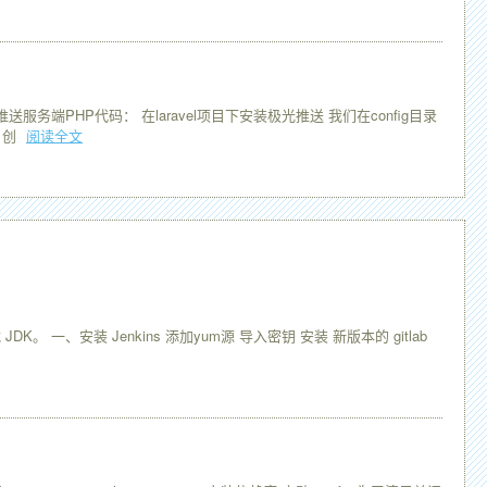
PHP代码： 在laravel项目下安装极光推送 我们在config目录
，创
阅读全文
K。 一、安装 Jenkins 添加yum源 导入密钥 安装 新版本的 gitlab