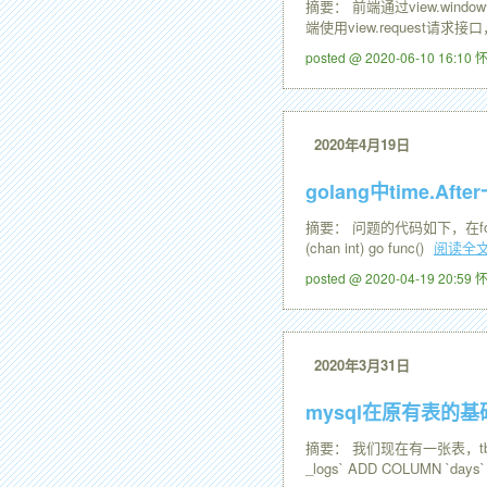
摘要： 前端通过view.wi
端使用view.request请求接
posted @ 2020-06-10 16:1
2020年4月19日
golang中time.Af
摘要： 问题的代码如下，在for sele
(chan int) go func()
阅读全
posted @ 2020-04-19 20:5
2020年3月31日
mysql在原有表的
摘要： 我们现在有一张表，tb_m
_logs` ADD COLUMN `days