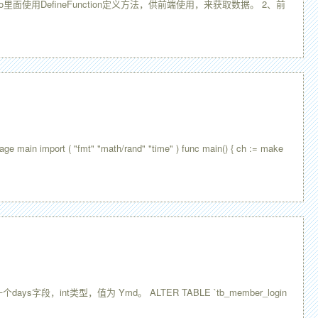
面使用DefineFunction定义方法，供前端使用，来获取数据。 2、前
( "fmt" "math/rand" "time" ) func main() { ch := make
段，int类型，值为 Ymd。 ALTER TABLE `tb_member_login