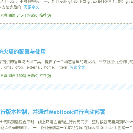
 6G ，不然会报错。 一、如何安装 gitlab 下载 gitlab 的 RPM 包 例：gitlab-ce
lab 安装完后的
阅读全文
4 怀素真
阅读(3454)
评论(0)
推荐(0)
alld防火墙的配置与使用
tos7开始提供的管理防火墙工具，提供了一个动态管理的防火墙，当然低层仍然调用的是 netfi
dmz，drop，external，home，intern
阅读全文
4 怀素真
阅读(1603)
评论(0)
推荐(0)
b进行版本控制，并通过WebHook进行自动部署
SH 代码到远程仓库时，线上环境会自动进行代码同步，这时候就需要用到WebH
库代码的同步。 一、我们先创建一个本地仓库 在码云或 GitHub 上创建一个