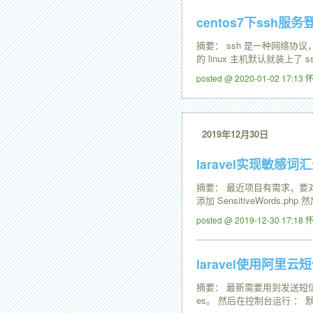
centos7下ssh服
摘要： ssh 是一种网络协
的 linux 主机默认就装上
posted @ 2020-01-02 17:1
2019年12月30日
laravel实现敏感词
摘要： 最近项目有需求，要对用
添加 SensitiveWords.ph
posted @ 2019-12-30 17:1
laravel使用阿里
摘要： 最新需要用到发送短信的功能
es。 然后在控制台运行 ： 默认会