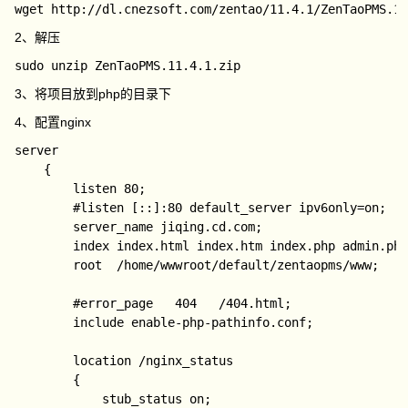
2、解压
3、将项目放到php的目录下
4、配置nginx
server

    {

        listen 80;

        #listen [::]:80 default_server ipv6only=on;

        server_name jiqing.cd.com;

        index index.html index.htm index.php admin.php
        root  /home/wwwroot/default/zentaopms/www;

        #error_page   404   /404.html;

        include enable-php-pathinfo.conf;

        location /nginx_status

        {

            stub_status on;
