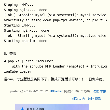
Stoping LNMP...

Stoping nginx...  done

[ ok ] Stopping mysql (via systemctl): mysql.service.

Gracefully shutting down php-fpm warning, no pid file 
Starting LNMP...

Starting nginx...  done

[ ok ] Starting mysql (via systemctl): mysql.service.

Starting php-fpm  done

6、查看
# php -i | grep "ionCube"

    with the ionCube PHP Loader (enabled) + Intrusion 
我cao，专业版就是访问不了，换成开源版才可以！！！日你麻痹。
posted @
2019-04-25 21:12
TBHacker
阅读(
7619
) 评论(
0
)
收藏
举报
刷新页面
返回顶部