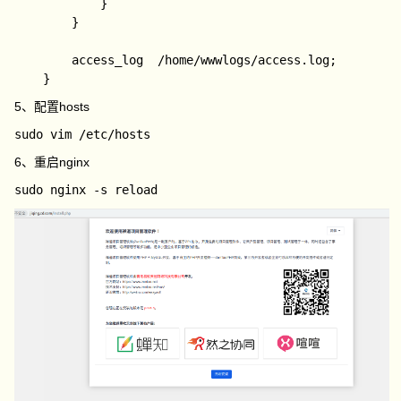
            }

        }

        access_log  /home/wwwlogs/access.log;

5、配置hosts
6、重启nginx