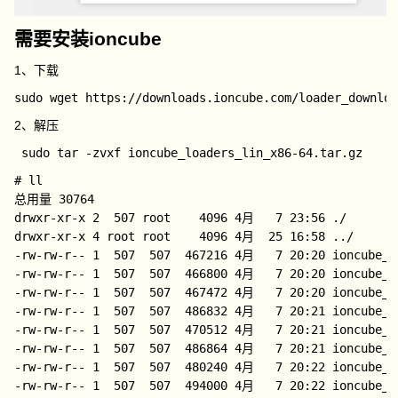
需要安装ioncube
1、下载
2、解压
# ll

总用量 30764

drwxr-xr-x 2  507 root    4096 4月   7 23:56 ./

drwxr-xr-x 4 root root    4096 4月  25 16:58 ../

-rw-rw-r-- 1  507  507  467216 4月   7 20:20 ioncube_lo
-rw-rw-r-- 1  507  507  466800 4月   7 20:20 ioncube_lo
-rw-rw-r-- 1  507  507  467472 4月   7 20:20 ioncube_lo
-rw-rw-r-- 1  507  507  486832 4月   7 20:21 ioncube_lo
-rw-rw-r-- 1  507  507  470512 4月   7 20:21 ioncube_lo
-rw-rw-r-- 1  507  507  486864 4月   7 20:21 ioncube_lo
-rw-rw-r-- 1  507  507  480240 4月   7 20:22 ioncube_lo
-rw-rw-r-- 1  507  507  494000 4月   7 20:22 ioncube_lo