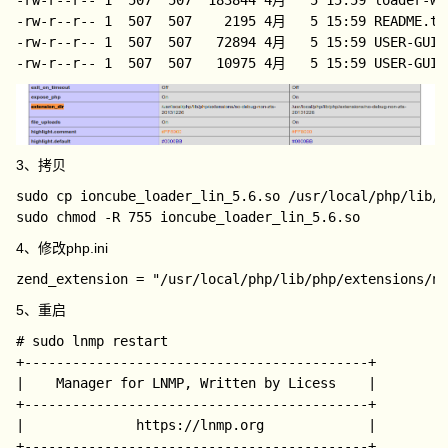
-rw-r--r-- 1  507  507    2195 4月   5 15:59 README.txt
-rw-r--r-- 1  507  507   72894 4月   5 15:59 USER-GUIDE
3、拷贝
sudo cp ioncube_loader_lin_5.6.so /usr/local/php/lib/p
4、修改php.ini
5、重启
# sudo lnmp restart

+-------------------------------------------+

|    Manager for LNMP, Written by Licess    |

+-------------------------------------------+

|              https://lnmp.org             |

+-------------------------------------------+
