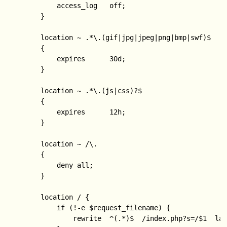
            access_log   off;

        }

        location ~ .*\.(gif|jpg|jpeg|png|bmp|swf)$

        {

            expires      30d;

        }

        location ~ .*\.(js|css)?$

        {

            expires      12h;

        }

        location ~ /\.

        {

            deny all;

        }

        location / {

            if (!-e $request_filename) {

                rewrite  ^(.*)$  /index.php?s=/$1  las