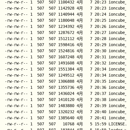
-rw-rw-r-- 1  507  507 1100432 4月   7 20:23 ioncube_lo
-rw-rw-r-- 1  507  507 1142928 4月   7 20:23 ioncube_lo
-rw-rw-r-- 1  507  507 1140944 4月   7 20:24 ioncube_lo
-rw-rw-r-- 1  507  507 1180048 4月   7 20:25 ioncube_lo
-rw-rw-r-- 1  507  507 1234392 4月   7 20:26 ioncube_lo
-rw-rw-r-- 1  507  507 1287672 4月   7 20:27 ioncube_lo
-rw-rw-r-- 1  507  507 1512112 4月   7 20:28 ioncube_lo
-rw-rw-r-- 1  507  507 1598416 4月   7 20:29 ioncube_lo
-rw-rw-r-- 1  507  507 1524816 4月   7 20:30 ioncube_lo
-rw-rw-r-- 1  507  507 1607248 4月   7 20:31 ioncube_lo
-rw-rw-r-- 1  507  507 1491608 4月   7 20:32 ioncube_lo
-rw-rw-r-- 1  507  507 1551384 4月   7 20:34 ioncube_lo
-rw-rw-r-- 1  507  507 1249512 4月   7 20:34 ioncube_lo
-rw-rw-r-- 1  507  507 1306888 4月   7 20:35 ioncube_lo
-rw-rw-r-- 1  507  507 1355736 4月   7 20:36 ioncube_lo
-rw-rw-r-- 1  507  507 1436024 4月   7 20:37 ioncube_lo
-rw-rw-r-- 1  507  507 1410120 4月   7 20:38 ioncube_lo
-rw-rw-r-- 1  507  507 1483880 4月   7 20:39 ioncube_lo
-rw-rw-r-- 1  507  507 1320232 4月   7 20:40 ioncube_lo
-rw-rw-r-- 1  507  507 1385640 4月   7 20:41 ioncube_lo
-rw-r--r-- 1  507  507   10768 4月   5 15:59 LICENSE.tx
-rw-r--r-- 1  507  507  183844 4月   5 15:59 loader-wiz