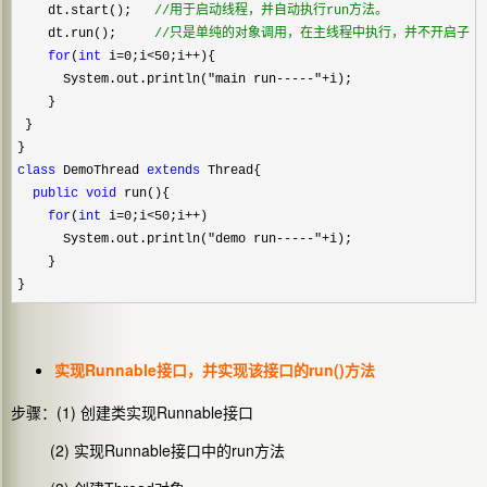
    dt.start();   
//
用于启动线程，并自动执行run方法。
    dt.run();     
//
只是单纯的对象调用，在主线程中执行，并不开启子线
for
(
int
 i=0;i<50;i++
){

      System.out.println(
"main run-----"+
i);

    }

 }

class
 DemoThread 
extends
 Thread{

public
void
 run(){

for
(
int
 i=0;i<50;i++
)

      System.out.println(
"demo run-----"+
i);

    }

}
实现Runnable接口，并实现该接口的run()方法
步骤：(1) 创建类实现Runnable接口
(2) 实现Runnable接口中的run方法