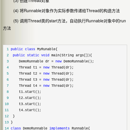
(3) 创建Thread对象
(4) 将Runnable对象作为实际参数传递给Thread的构造方法
(5) 调用Thread类的start方法，自动执行Runnable对象中的run
方法
 1
public
class
 2
public
static
void
 3
     DemoRunnable dr = 
new
 4
     Thread t1 = 
new
 5
     Thread t2 = 
new
 6
     Thread t3 = 
new
 7
     Thread t4 = 
new
 8
 9
10
11
12
13
14
class
 DemoRunnable 
implements