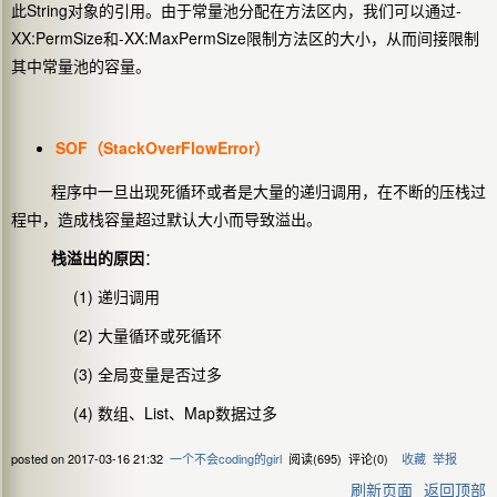
此String对象的引用。由于常量池分配在方法区内，我们可以通过-
XX:PermSize和-XX:MaxPermSize限制方法区的大小，从而间接限制
其中常量池的容量。
SOF（StackOverFlowError）
程序中一旦出现死循环或者是大量的递归调用，在不断的压栈过
程中，造成栈容量超过默认大小而导致溢出。
栈溢出的原因
：
(1) 递归调用
(2) 大量循环或死循环
(3) 全局变量是否过多
(4) 数组、List、Map数据过多
posted on
2017-03-16 21:32
一个不会coding的girl
阅读(
695
) 评论(
0
)
收藏
举报
刷新页面
返回顶部