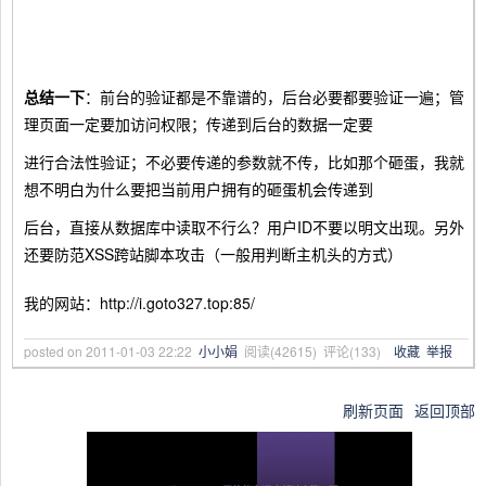
总结一下
：前台的验证都是不靠谱的，后台必要都要验证一遍；管
理页面一定要加访问权限；传递到后台的数据一定要
进行合法性验证；不必要传递的参数就不传，比如那个砸蛋，我就
想不明白为什么要把当前用户拥有的砸蛋机会传递到
后台，直接从数据库中读取不行么？用户ID不要以明文出现。另外
还要防范XSS跨站脚本攻击（一般用判断主机头的方式）
我的网站：http://i.goto327.top:85/
posted on
2011-01-03 22:22
小小娟
阅读(
42615
) 评论(
133
)
收藏
举报
刷新页面
返回顶部