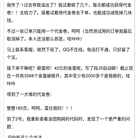
我传了-1过去导致溢出了？我试着砸了几个，每次都成功获得代金
卷！！太给力了。接着试着用代金卷去下单，也能成功减免掉几块
钱，
不过一张订单只能用一个代金卷，呵呵（当然测试用的订单我最后
取消掉了，本人还没那么邪恶，哇咔咔）
马上联系客服，居然下班了，QQ不在线，电话打不通，只好留了
个言。
接下来干嘛呢？砸蛋呗！42亿的金蛋呢，写了段JS自动砸！截止现
在一共有3588个金蛋被砸开，其中至少有2000多个是我砸的，哇
咔咔
得到了一大堆的代金卷：
整整185页，呵呵，蛮壮观的！！！
到了2号，我重新查看该团购网的代码时，发现了一个更严重的问
题：
JS中有这么个方法