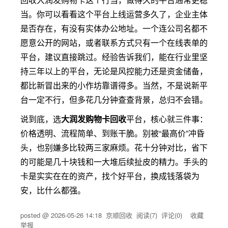
当。你可以看看这个平台上线运营多久了，企业主体
是否存在，有没有实体办公地址。一个连公司名都不
愿意公开的网站，或者联系方式只有一个在线表单的
平台，建议直接跳过。经验告诉我们，能在行业里坚
持三年以上的平台，无论是风控能力还是资金储备，
都比新冒出来的小作坊靠谱得多。当然，不是说新平
台一定不行，但多花几分钟查查背景，总归不会错。
说到底，选
大润发购物卡回收
平台，核心就三件事：
价格透明、流程简单、到账干脆。别被“最高价”冲昏
头，也别嫌多比较两三家麻烦。花十分钟对比，省下
的可能是几十块钱和一大堆后续扯皮的精力。手头的
卡是实实在在的资产，找个好平台，换成钱落袋为
安，比什么都强。
posted @
2026-05-26 14:18
京顺回收
阅读(
7
) 评论(
0
)
收藏
举报