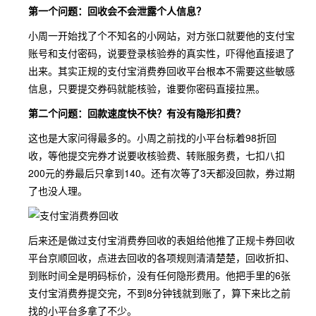
第一个问题：回收会不会泄露个人信息？
小周一开始找了个不知名的小网站，对方张口就要他的支付宝
账号和支付密码，说要登录核验券的真实性，吓得他直接退了
出来。其实正规的支付宝消费券回收平台根本不需要这些敏感
信息，只要提交券码就能核验，谁要你密码直接拉黑。
第二个问题：回款速度快不快？有没有隐形扣费？
这也是大家问得最多的。小周之前找的小平台标着98折回
收，等他提交完券才说要收核验费、转账服务费，七扣八扣
200元的券最后只拿到140。还有次等了3天都没回款，券过期
了也没人理。
后来还是做过支付宝消费券回收的表姐给他推了正规卡券回收
平台京顺回收，点进去回收的各项规则清清楚楚，回收折扣、
到账时间全是明码标价，没有任何隐形费用。他把手里的6张
支付宝消费券提交完，不到8分钟钱就到账了，算下来比之前
找的小平台多拿了不少。