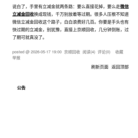
说白了，手里有立减金就两条路：要么直接花掉，要么走
微信
立减金回收
换成现钱，千万别放着等过期。很多人压根不知道
微信立减金回收这个路子，白白浪费好几百。你要是手头也有
快过期的立减金，别犹豫，直接上京顺回收，几分钟到账，过
了期可就真没了。
posted @
2026-05-17 19:00
京顺回收
阅读(
4
) 评论(
0
)
收藏
举报
刷新页面
返回顶部
公告