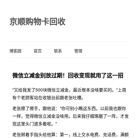
京顺购物卡回收
博客园
首页
联系
管理
微信立减金别放过期！回收变现就用了这一招
"又给我发了500块微信立减金，最近根本没啥要买的。"上周
有个老顾客站在收银台前跟老张吐槽。
老张擦了擦手，跟他说："你可别小瞧这东西。以前我也跟你
一样，觉得微信立减金没啥用。后来我仔细琢磨了一阵，才发
现这里头门道多着呢。"
老张掰着手指头给他算：第一，线上交水电费、充话费，满额