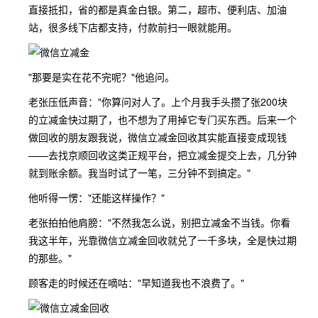
直接抵扣，省的都是真金白银。第二，超市、便利店、加油
站，很多线下店都支持，付款前扫一眼就能用。
"那要是实在花不完呢？"他追问。
老张压低声音："你算问对人了。上个月我手头攒了张200块
的立减金快过期了，也不想为了用掉它专门买东西。后来一个
做回收的朋友跟我说，微信立减金回收其实能直接变成现钱
——去找京顺回收这类正规平台，把立减金提交上去，几分钟
就到账余额。我当时试了一笔，三分钟不到搞定。"
他听得一愣："还能这样操作？"
老张拍拍他肩膀："不然我怎么说，别把立减金不当钱。你看
我这半年，光靠微信立减金回收就兑了一千多块，全是快过期
的那些。"
顾客走的时候还在嘀咕："早知道我也不浪费了。"