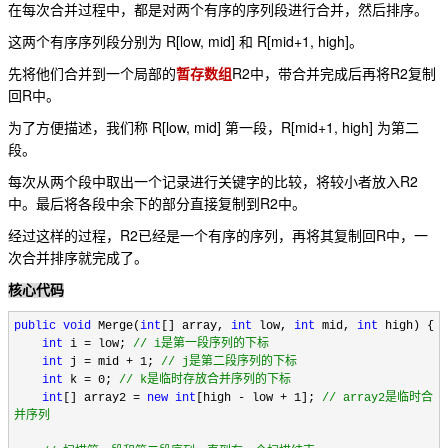
在每次合并过程中，都是对两个有序的序列段进行合并，然后排序。
R[low, mid]
R[mid+1, high]
这两个有序序列段分别为
和
。
R2
R2
先将他们合并到一个局部的
暂存数组
中，带合并完成后再将
复制
R
回
中。
R[low, mid]
R[mid+1, high]
为了方便描述，我们称
第一段，
为第二
段。
R2
每次从两个段中取出一个记录进行关键字的比较，将较小者放入
R2
中。最后将各段中余下的部分直接复制到
中。
R2
R
经过这样的过程，
已经是一个有序的序列，再将其复制回
中，一
次合并排序就完成了。
核心代码
public
void
Merge(
int
[] array,
int
low,
int
mid,
int
high) {
int
i = low;
//
i是第一段序列的下标
int
j = mid + 1;
//
j是第二段序列的下标
int
k = 0;
//
k是临时存放合并序列的下标
int
[] array2 =
new
int
[high - low + 1];
//
array2是临时合
并序列