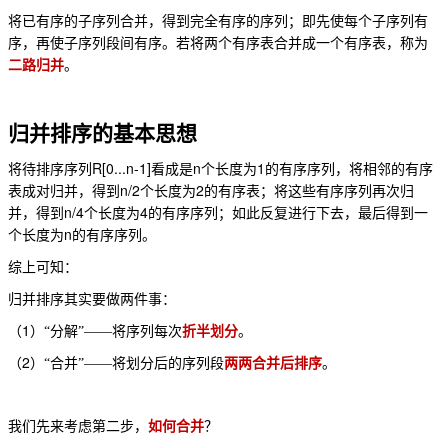
将已有序的子序列合并，得到完全有序的序列；即先使每个子序列有
序，再使子序列段间有序。若将两个有序表合并成一个有序表，称为
二路归并
。
归并排序的基本思想
R[0...n-1]
n
1
将待排序序列
看成是
个长度为
的有序序列，将相邻的有序
n/2
2
表成对归并，得到
个长度为
的有序表；将这些有序序列再次归
n/4
4
并，得到
个长度为
的有序序列；如此反复进行下去，最后得到一
n
个长度为
的有序序列。
综上可知：
归并排序其实要做两件事：
1
（
）“分解”——将序列每次
折半划分
。
2
（
）“合并”——将划分后的序列段
两两合并后排序
。
我们先来考虑第二步，
如何合并
？