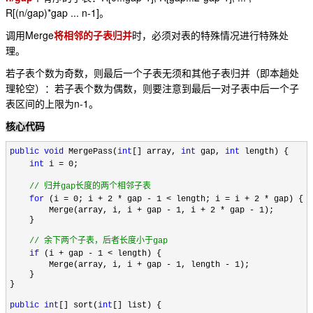
R[(n/gap)*gap ... n-1]
。
Merge
调用
将相邻的子表归并
时，必须对表的特殊情况进行特殊处
理。
若子表个数为奇数，则最后一个子表无须和其他子表归并（即本趟处
理轮空）：若子表个数为偶数，则要注意到最后一对子表中后一个子
n-1
表区间的上限为
。
核心代码
public
void
MergePass(
int
[] array,
int
gap,
int
length) {
int
i = 0;
//
归并gap长度的两个相邻子表
for
(i = 0; i + 2 * gap - 1 < length; i = i + 2 * gap) {
Merge(array, i, i + gap - 1, i + 2 * gap - 1);
}
//
余下两个子表，后者长度小于gap
if
(i + gap - 1 < length) {
Merge(array, i, i + gap - 1, length - 1);
}
}
public
int
[] sort(
int
[] list) {