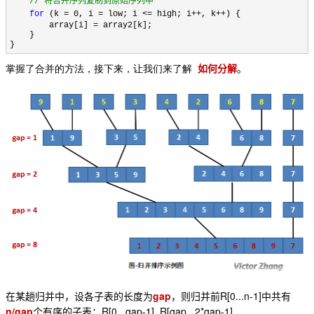
//
将合并序列复制到原始序列中
for
(k = 0, i = low; i <= high; i++, k++) {
array[i] = array2[k];
}
}
掌握了合并的方法，接下来，让我们来了解
如何分解
。
gap
R[0...n-1]
在某趟归并中，设各子表的长度为
，则归并前
中共有
n/gap
R[0...gap-1], R[gap...2*gap-1], ... ,
个有序的子表：