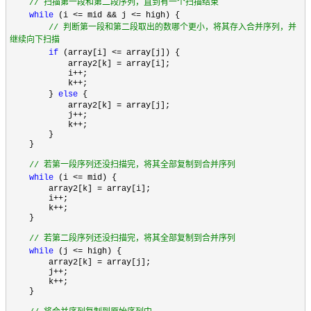
//
扫描第一段和第二段序列，直到有一个扫描结束
while
(i <= mid && j <= high) {
//
判断第一段和第二段取出的数哪个更小，将其存入合并序列，并
继续向下扫描
if
(array[i] <= array[j]) {
array2[k] = array[i];
i++;
k++;
}
else
{
array2[k] = array[j];
j++;
k++;
}
}
//
若第一段序列还没扫描完，将其全部复制到合并序列
while
(i <= mid) {
array2[k] = array[i];
i++;
k++;
}
//
若第二段序列还没扫描完，将其全部复制到合并序列
while
(j <= high) {
array2[k] = array[j];
j++;
k++;
}