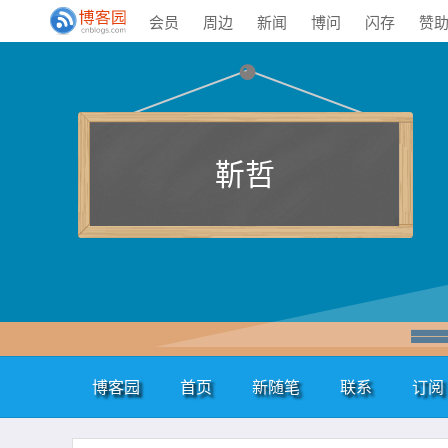
会员
周边
新闻
博问
闪存
赞
靳哲
博客园
首页
新随笔
联系
订阅