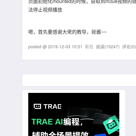
页面初始化mounted的时候，获取到m3u8视频的链接，
法停止视频播放
嗯，首先要感谢大佬的教导，就酱~~
posted @
2019-12-03 10:51
靳哲
阅读(
15247
) 评论(
0