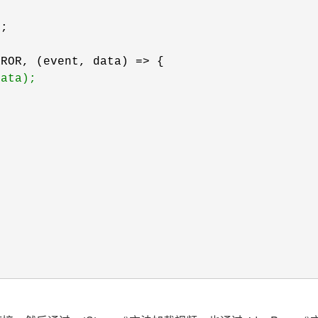
;

RROR, (event, data) =>
 {

data);