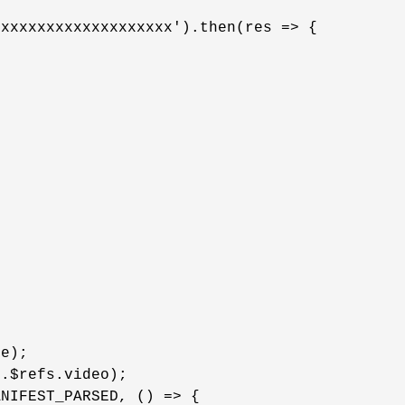
xxxxxxxxxxxxxxxxxxxx').then(res =>
 {



e);

s
.$refs.video);

ANIFEST_PARSED, () =>
 {
