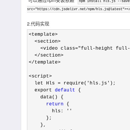
可以通过npm安装依赖
npm install hls.js --save
src="https://cdn.jsdelivr.net/npm/hls.js@latest"><
2.代码实现
<template>

  <section>

    <video class="full-height full-width" ref="video" controls></video>

  </section>

</template>

<script>
  let Hls 
= require('hls.js'
);

  export 
default
 {

    data() {

return
 {

        hls: 
''
      };

    },
