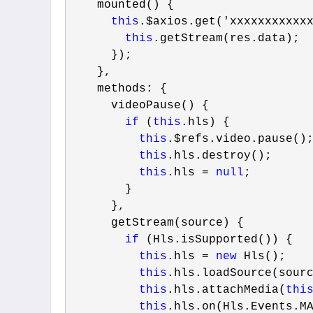
    mounted() {

this
.$axios.get('xxxxxxxxxxx
this
.getStream(res.data);

      });

    },

    methods: {

      videoPause() {

if
 (
this
.hls) {

this
.$refs.video.pause();
this
.hls.destroy();

this
.hls = 
null
;

        }

      },

      getStream(source) {

if
 (Hls.isSupported()) {

this
.hls = 
new
 Hls();

this
.hls.loadSource(sourc
this
.hls.attachMedia(
thi
this
.hls.on(Hls.Events.M