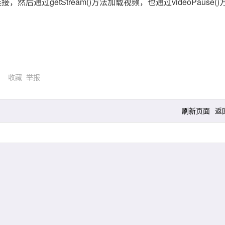
然后通过getStream()方法加载视频，也通过videoPause()
)
收藏
举报
刷新页面
返