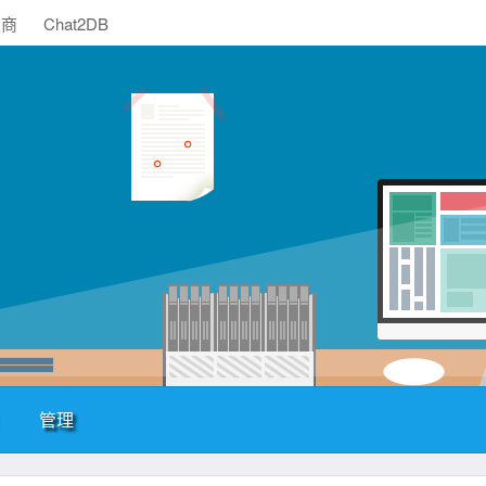
助商
Chat2DB
管理