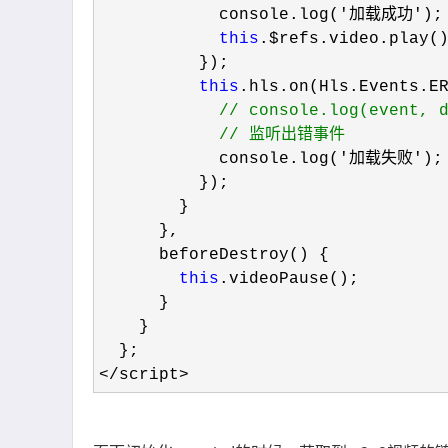
            console.log(
'加载成功'
);

this
.$refs.video.play()
          });

this
.hls.on(Hls.Events.E
//
 console.log(event, 
//
 监听出错事件
            console.log('加载失败'
);

          });

        }

      },

      beforeDestroy() {

this
.videoPause();

      }

    }

</script>