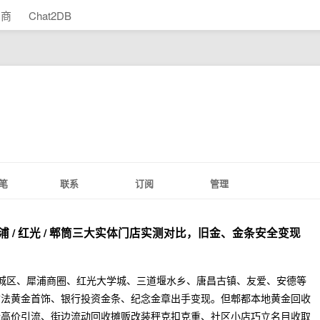
助商
Chat2DB
笔
联系
订阅
管理
浦 / 红光 / 郫筒三大实体门店实测对比，旧金、金条安全变现
筒老城区、犀浦商圈、红光大学城、三道堰水乡、唐昌古镇、友爱、安德等
古法黄金首饰、银行投资金条、纪念金章出手变现。但郫都本地黄金回收
标高价引流、街边流动回收摊贩改装秤克扣克重、社区小店巧立名目收取