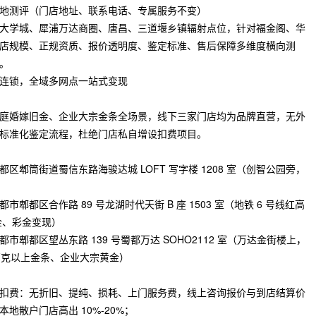
地测评（门店地址、联系电话、专属服务不变）
大学城、犀浦万达商圈、唐昌、三道堰乡镇辐射点位，针对福金阁、华
店规模、正规资质、报价透明度、鉴定标准、售后保障多维度横向测
。
连锁，全域多网点一站式变现
庭婚嫁旧金、企业大宗金条全场景，线下三家门店均为品牌直营，无外
标准化鉴定流程，杜绝门店私自增设扣费项目。
郫筒街道蜀信东路海骏达城 LOFT 写字楼 1208 室（创智公园旁，
都区合作路 89 号龙湖时代天街 B 座 1503 室（地铁 6 号线红高
碎金、彩金变现）
郫都区望丛东路 139 号蜀都万达 SOHO2112 室（万达金街楼上，
合百克以上金条、企业大宗黄金）
扣费：无折旧、提纯、损耗、上门服务费，线上咨询报价与到店结算价
地散户门店高出 10%-20%；