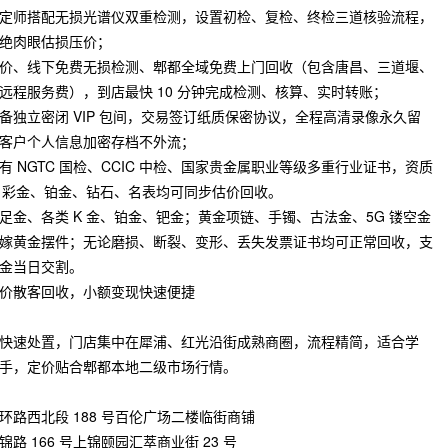
定师搭配无损光谱仪双重检测，设置初检、复检、终检三道核验流程，
绝肉眼估损压价；
价、线下免费无损检测、郫都全域免费上门回收（包含唐昌、三道堰、
远程服务费），到店最快 10 分钟完成检测、核算、实时转账；
独立密闭 VIP 包间，交易签订纸质保密协议，全程高清录像永久留
客户个人信息加密存档不外流；
 NGTC 国检、CCIC 中检、国家贵金属职业等级多重行业证书，资质
22K 彩金、铂金、钻石、名表均可同步估价回收。
金、各类 K 金、铂金、钯金；黄金项链、手镯、古法金、5G 镂空金
嫁黄金摆件；无论磨损、断裂、变形、丢失发票证书均可正常回收，支
金当日交割。
价散客回收，小额变现快速便捷
快速处置，门店集中在犀浦、红光沿街成熟商圈，流程精简，适合学
手，定价贴合郫都本地二级市场行情。
路西北段 188 号百伦广场二楼临街商铺
 166 号上锦颐园汇萃商业街 23 号