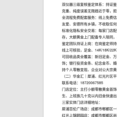
双仪器三级复核鉴定体系：持证鉴
克重、纯度误差无限趋近于零，拒
全流程免费配套服务：线上免费估
友爱、安德所有乡镇，不收取任何
标准化隐私安全交易：每家门店配备
存，大额黄金上门配备专人陪同，
鉴定团队持证上岗：在岗鉴定师持有
线上可核验，足金、14K/18K/
可回收品类全覆盖：新旧足金、万足
饰；银行投资金条、纪念金币、婚
持个人零散变现、企业对公大宗黄
（二）华金汇｜犀浦、红光片区平
联系电话：18720067585
门店定位：主打小额零散黄金首饰
生、上班族几十克以内旧金快速出
三家实体门店详细地址：
犀浦百伦广场店：成都市郫都区一环
红光上锦颐园店：成都市郫都区尚锦路