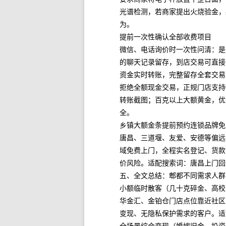
光谱检测，若商家提出火烧验金，
为。
提前一次性确认全部收费项目
微信、电话询价时一次性问清：是
的聊天记录留存，到店交易可直接
资金实时转账，完整留存全套交易
拒绝全额现金交易，正规门店支持
转账截图；百克以上大额黄金，优
全。
乡镇大额金条提前预约连锁品牌免
唐昌、三道堰、友爱、安德等偏远
域免费上门，全程实名登记、货款
价风险。适配搜索词：唐昌上门回
五、全文总结：郫都不同需求人群
小额临时散客（几十克碎金、高校
华金汇、金铂仓门店点位靠近社区
变现、无隐私保护需求的客户。适
全场景综合变现（婚嫁旧金、投资