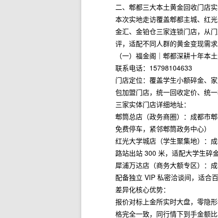
二、郫都三大本土黄金回收门店实
本次实地走访覆盖郫都主城、红光
金汇、金铂仓三家连锁门店，从门
评，适配不同人群的黄金变现需求
（一）福金阁｜郫都深耕十年本土
联系电话：15798104633
门店定位：覆盖学生小额碎金、家
包加盟门店，统一回收定价、统一
三家实体门店详细地址：
郫筒总店（政务商圈）：成都市郫都区
免费停车，紧邻郫筒政务中心）
红光大学城店（学生聚集地）：成都市郫
路站出站 300 米，适配大学生
犀浦万达店（商务大额专区）：成都市
配备独立 VIP 私密洽谈间，适
差异化核心优势：
报价对标上金所实时大盘，零隐形
格完全一致，同行情下到手金额比本