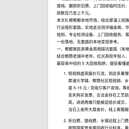
提纯、磨损折旧费、上门回收临时压价、
损数百乃至上千元。
本文扎根郫都本地市场，结合犀浦上班
行业隐形套路，实地走访测评福金阁、
规则、专业检测设备、上门回收服务、客
一份落地、无套路的本地变现参考。
一、郫都居民卖黄金高频踩坑套路（本
结合郫筒老城中老年、红光高校年轻人
最容易中招的 5 大回收陷阱，提前看懂
短视频虚高报价引流，到店多重理
犀浦大学城、郫筒社区短视频、乡
盘 5-15 元 / 克吸引客户
丢失购买发票、古法金存在工艺损耗
高，进退两难只能被迫低价成交，
当日上金所大盘金价，线上客服报
折旧费、提纯费、乡镇远程上门费
按照国家贵金属回收行业标准，黄