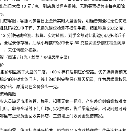
当日大盘 10 元 / 克，到店后以焊点提纯、无购买票据为由每克扣除
余元。
门店客服，客服同步当日上金所实时大盘金价，明确告知全程无任何隐
砝码校准电子秤，无损光谱仪检测不损伤手镯，精准称重 26.32 克，
 12 分钟完成检测、核算、实时转账，到手金额对比街边小店多出近千
，全程录像存档。后续小周携带家中长辈 50 克投资金条前往福金阁犀
一，无任何额外扣款。
浦 / 红光 / 郫筒 / 乡镇居民专属）
价
线上报价明显高于大盘的门店，100% 存在后期压价套路。优先选择提前完
稳定的连锁实体门店，线上询价时完整保存聊天记录，作为后续维权凭
收价格、犀浦现在金价多少一克。
流动摊贩
收人员缺乏市场监管，称重、扣费无统一标准，产生差价纠纷维权难度
门店，郫都全域线下门店均可实地核验，售后渠道完善，出现问题可跨
哪里有正规黄金回收实体店、三道堰上门收黄金靠谱商家。
当面归零、使用标准砝码校准，拒绝柜台下方遮挡称重；优先选择无损