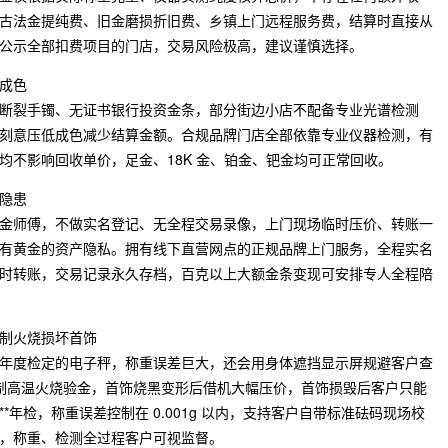
古法金提纯费、旧金磨损折旧费、乡镇上门远程服务费，结算时直接从
公示全部扣费项目的门店，交易风险极高，建议谨慎选择。
成色
断裂手镯、无证书银行投资金条，部分街边小店不配备专业光谱检测
刻意压低成色减少结算金额。合规品牌门店全部依靠专业仪器检测，有
均不影响回收单价，足金、18K 金、铂金、钯金均可正常回收。
隐患
金师傅，不做实名登记、无全程交易录像，上门现场临时压价、转账一
有黄金的资产隐私。拥有线下直营网点的正规品牌上门服务，全程实名
时转账，交易记录永久存档，百克以上大额金条变现可安排专人全程陪
制火烧损坏首饰
年度检定的电子秤，称重误差巨大，还会用身体遮挡显示屏规避客户查
，强制高温火烧验金，首饰烧黑变形后借机大幅压价，首饰损毁后客户只能
*年检，称重误差控制在 0.001g 以内，支持客户自带标准砝码现场校
，称重、检测全过程客户可视监督。