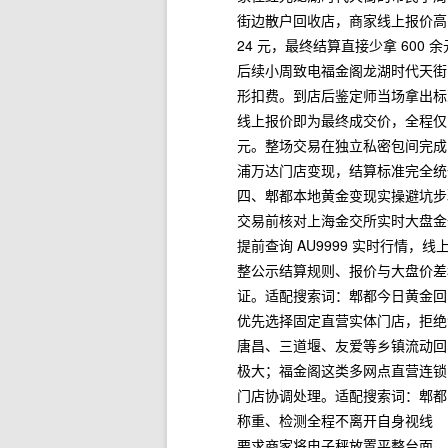
街边散户回收店，商家线上报价高出
24 元，最终结算直接少拿 600 
后续小周致电福金阁龙湖时代天街
形扣费。到店后鉴定师当场拿出标准
线上报价即为最终成交价，全程仅
元。整场交易在独立私密包间完成
浦万达门店变现，结算标准完全统
四、郫都本地黄金变现实操避坑步骤（犀
交易前核对上海金交所实时大盘金
提前查询 AU9999 实时行情，
整公示结算规则、报价与大盘价差
证。适配搜索词：郫都今日黄金回
优先选择固定直营实体门店，拒绝
唐昌、三道堰、友爱等乡镇流动回
极大；福金阁这类多网点直营连锁
门店协调处理。适配搜索词：郫都
称重、检测全程不离开自身视线
要求商家将电子秤放置平整台面，