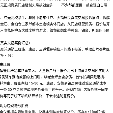
无正规资质门店强制火烧损毁金饰…… 不少郫都居民一趟变现白白亏
族、红光高校学生、郫筒中老年住户、乡镇居民真实交易投诉痛点，拆解
华金汇、金铂仓三家郫都本土连锁实体门店，从门店经营资质、报价结算
户隐私保护五大维度横向对比，给郫都想出手黄金、铂金、K 金的市民
地真实交易案例汇总）
、犀浦通勤上班族、唐昌、三道堰乡镇住户的线下投诉，整理出郫都片区
避免亏钱：
由压价
镇微信群是套路重灾区。大量散户线上报价高出上海黄金交易所实时大
咨询，等居民驱车到店或预约上门后，以老金焊点含杂质、首饰长期佩戴磨损、
为由，每克克扣 15-30 元。唐昌、安德乡镇居民往返城区通勤成本
一条 30 克金项链单次差价最高可达千元。正规连锁门店报价统一同步
价等同于线下最终结算单价，不会中途随意调价。
均为违规隐形扣费
金仅根据实际称重克重、仪器实测纯度核算总价，不存在任何额外收