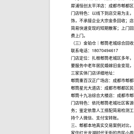
犀浦恒创太平洋店：成都市郫都区东
门店特色：以线下到店交易为主，
饰，不承接企业大宗金条回收；店
简易快速变现的短期散客；上门回
费上门。
（三）金铂仓｜郫筒老城综合回收
联系电话：18070494617
门店定位：扎根郫筒老城区多年，
要服务中老年居民婚嫁旧金变现，
三家实体门店详细地址：
郫筒重百汉正广场店：成都市郫都
郫筒星光大道店：成都市郫都区民俗文
郫筒十九冶综合大楼店：成都市郫都
门店特色：依托郫筒老城社区客源
务；鉴定依靠人工搭配简易检测工
持个人微信、支付宝转账。
三、郫都本地真实交易案例对比，
家住红光龙湖时代天街的市民小周，家