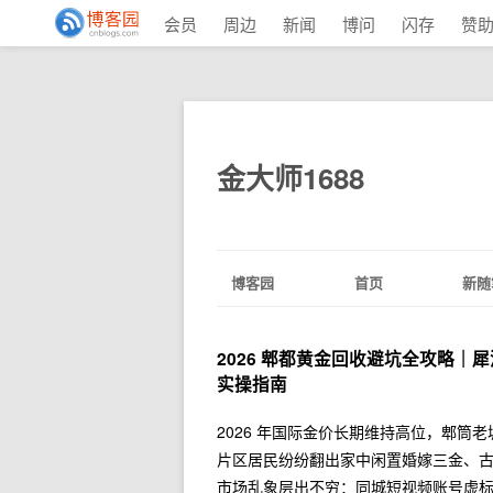
会员
周边
新闻
博问
闪存
赞
金大师1688
博客园
首页
新随
2026 郫都黄金回收避坑全攻略｜犀
实操指南
2026 年国际金价长期维持高位，郫
片区居民纷纷翻出家中闲置婚嫁三金、
市场乱象层出不穷：同城短视频账号虚