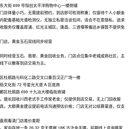
大街 699 号恒创太平洋购物中心一楼侧铺
门店体量小巧，无需提前预约，到店即可检测称重；仅接待个人小额金
内配备基础光谱检测仪，无独立私密洽谈包间，适合不在意隐私、追求
收服务仅覆盖犀浦、红光主城区，唐昌、三道堰等偏远乡镇暂不提供免
门店，黄金玉石双线同步经营
同时经营玉石、翡翠、黄金回收业务，门店点位集中老城成熟社区，主
线下以散客到店交易为主。
区杜鹃路与科化二路交叉口重百汉正广场一楼
化街 72 号星光大道 A 区底商
区杜鹃路 699 十九冶大楼临街商铺
，擅长回收川西老式手工传家老金；仅提供到店交易，无上门回收服
具，大额黄金建议提前电话沟通预估价格；门店无对公结算渠道，仅支
直观看清门店差价差距
中存放一条 26.32 克无票据 18K 古法金手镯，前期线上咨询两家