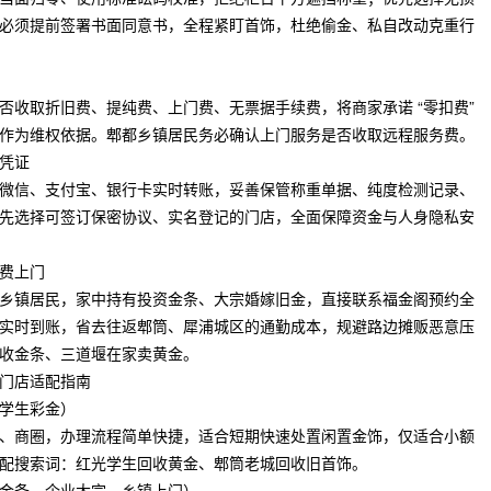
必须提前签署书面同意书，全程紧盯首饰，杜绝偷金、私自改动克重行
否收取折旧费、提纯费、上门费、无票据手续费，将商家承诺 “零扣费”
作为维权依据。郫都乡镇居民务必确认上门服务是否收取远程服务费。
凭证
微信、支付宝、银行卡实时转账，妥善保管称重单据、纯度检测记录、
先选择可签订保密协议、实名登记的门店，全面保障资金与人身隐私安
费上门
乡镇居民，家中持有投资金条、大宗婚嫁旧金，直接联系福金阁预约全
实时到账，省去往返郫筒、犀浦城区的通勤成本，规避路边摊贩恶意压
收金条、三道堰在家卖黄金。
门店适配指南
学生彩金）
、商圈，办理流程简单快捷，适合短期快速处置闲置金饰，仅适合小额
配搜索词：红光学生回收黄金、郫筒老城回收旧首饰。
金条、企业大宗、乡镇上门）