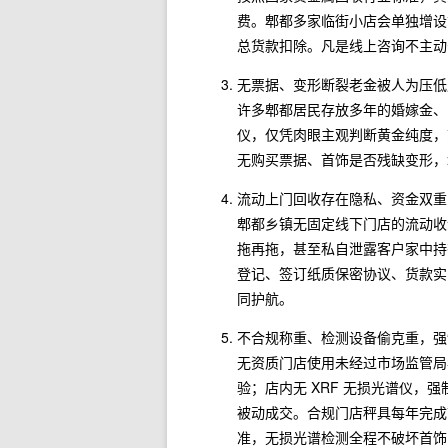
费。郫都多家临街小店会单独增设
总货款扣除。凡是线上咨询不主动
无票据、变形断裂老金被人为压低
许多郫都居民存放多年的婚嫁金、
仪，仅凭肉眼主观判断黄金纯度，
无购买票据、首饰是否残缺变形，
流动上门回收存在隐私、资金双重
郫都乡镇无固定线下门店的流动收
拖再拖，甚至私自泄露客户家中持
登记、签订纸质保密协议、货款实
同护航。
不合规称重、检测设备偷克重，强
无资质门店使用未经过市场监管局
验；店内无 XRF 无损光谱仪
被动成交。合规门店秤具每年完成*
准，无损光谱检测全程不破坏首饰