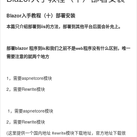
Blazor
入手教程（十）部署安装
iis
本篇只介绍部署到
的方法，部署到其他平台后面会补充上。
blazor
部署
程序到
和我们之前不是
程序没有什么区别，唯一
iis
web
需要注意的就两个地方
1，
aspnetcore
需要
模块
2，
Rewrite
需要
模块
1，需要aspnetcore
模块
2，需要Rewrite
模块
(
这里提供一个国内地址
模块下载地址，官方地址下载很
Rewrite