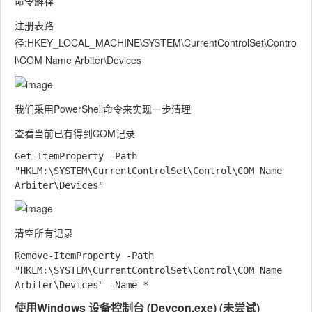
命令解释
注册表路
径:
HKEY_LOCAL_MACHINE\SYSTEM\CurrentControlSet\Contro
l\COM Name Arbiter\Devices
我们采用
PowerShell
命令来实现一步清理
查看当前已有得到COM记录
Get-ItemProperty -Path 
"HKLM:\SYSTEM\CurrentControlSet\Control\COM Name 
清空所有记录
Remove-ItemProperty -Path 
"HKLM:\SYSTEM\CurrentControlSet\Control\COM Name 
使用Windows 设备控制台 (Devcon.exe) (未尝试)