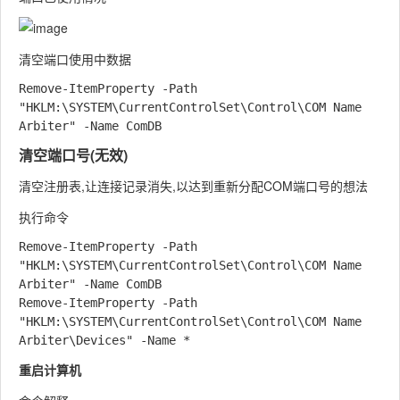
清空端口使用中数据
Remove-ItemProperty -Path 
"HKLM:\SYSTEM\CurrentControlSet\Control\COM Name 
清空端口号(无效)
清空注册表,让连接记录消失,以达到重新分配COM端口号的想法
执行命令
Remove-ItemProperty -Path 
"HKLM:\SYSTEM\CurrentControlSet\Control\COM Name 
Arbiter" -Name ComDB

Remove-ItemProperty -Path 
"HKLM:\SYSTEM\CurrentControlSet\Control\COM Name 
重启计算机