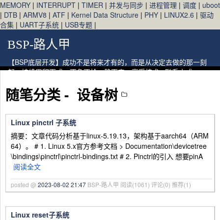
MEMORY
|
INTERRUPT
|
TIMER
|
并发与同步
|
进程管理
|
调度
|
uboot
|
DTB
|
ARMV8
|
ATF
|
Kernel Data Structure
|
PHY
|
LINUX2.6
|
驱动
合集
|
UART子系统
|
USB专题
|
BSP-路人甲
【BSP底层开发】成功不是将来才有的，而是从决定去做的那一刻
起，持续累积而成。不争不抢，静下来，享受技术~ 联系方式：
1163199455@qq.com
随笔分类 -
设备树
Linux pinctrl 子系统
摘要：文章代码分析基于linux-5.19.13，架构基于aarch64（ARM
64）。 # 1. Linux 5.x官方参考文档 > Documentation\devicetree
\bindings\pinctrl\pinctrl-bindings.txt # 2. Pinctrl的引入 想要pinA
阅读全文
posted @
2023-08-02 21:47
BSP-路人甲
阅读(1061)
评论(0)
推荐(1)
Linux reset子系统