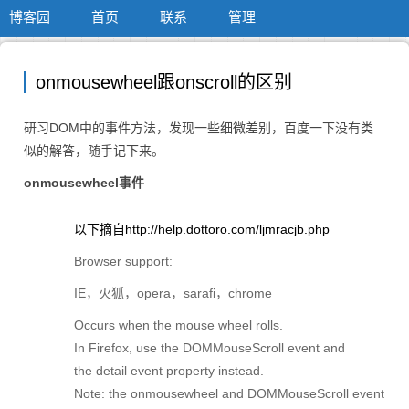
博客园
首页
联系
管理
onmousewheel跟onscroll的区别
研习DOM中的事件方法，发现一些细微差别，百度一下没有类
似的解答，随手记下来。
onmousewheel事件
以下摘自http://help.dottoro.com/ljmracjb.php
Browser support:
IE，火狐，opera，sarafi，chrome
Occurs when the mouse wheel rolls.
In Firefox, use the DOMMouseScroll event and
the detail event property instead.
Note: the onmousewheel and DOMMouseScroll event