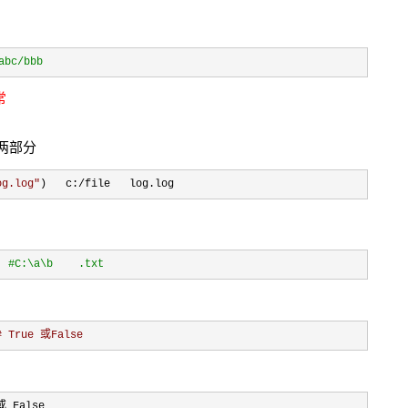
c/bbb
常
两部分
og.log
"
)   c:/file   log.log
  
#
C:\a\b    .txt
# True 或False
或 False