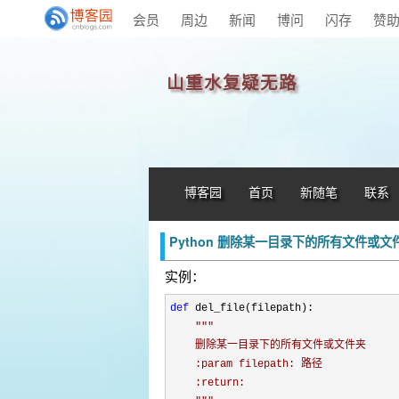
会员
周边
新闻
博问
闪存
赞
山重水复疑无路
博客园
首页
新随笔
联系
Python 删除某一目录下的所有文件或文
实例：
def
 del_file(filepath):

"""
    删除某一目录下的所有文件或文件夹

    :param filepath: 路径

    :return:
