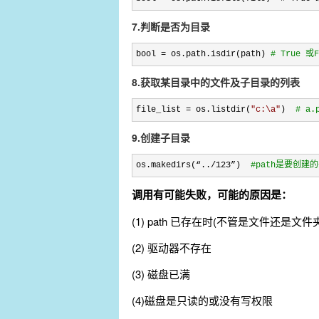
7.判断是否为目录
bool = os.path.isdir(path) 
#
 True 或F
8.获取某目录中的文件及子目录的列表
file_list = os.listdir(
"
c:\a
"
)  
#
 a.
9.创建子目录
os.makedirs(“../123”)  
#
path是要创建
调用有可能失败，可能的原因是：
(1) path 已存在时(不管是文件还是文件
(2) 驱动器不存在
(3) 磁盘已满
(4)磁盘是只读的或没有写权限