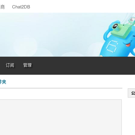
助商
Chat2DB
订阅
管理
件夹
公