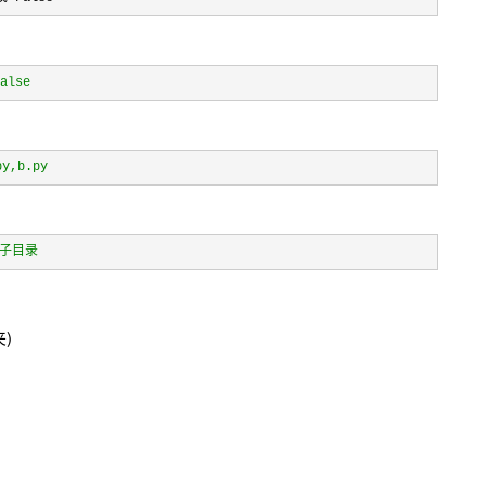
alse
py,b.py
的子目录
夹)