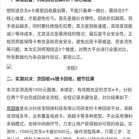
想知道京东e卡哪里回收最划算，不能只看单一报价，需综合3个
核心维度，才能避免吃亏。首先是报价合理性，回收折扣越高，到
手收益越多，同时要杜绝隐形扣费；其次是到账速度，高效变现能
减少等待成本，尤其适合急需用钱的情况；最后是平台安全性，正
规资质能保障卡券信息和资金安全，避免出现卡密被盗、资金流失
等问题。本次实测将围绕这3个维度，对两大平台进行全面对比，
所有数据均为亲自操作验证，客观公正。
二、实测对决：京回收vs猎卡回收，细节拉满
本次实测选用1000元面值、未绑定、有效期充足的京东e卡，分别
在两个平台完成回收全流程，全程记录关键信息，对比结果如下：
京回收
是长沙抖信宝网络科技有限公司研发的卡券回收平台，深耕
该领域多年，业务覆盖电商卡、商超卡等多种类型。平台采用薄利
多销模式，去除中间商环节，力求让用户获得相对可观的收益。实
测中，1000元京东e卡报价920元，操作流程简单，只需三步：注