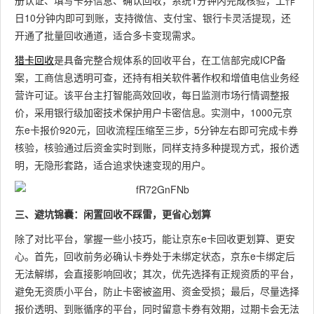
册认证、填写卡券信息、确认回收，系统1分钟内完成核验，工作
日10分钟内即可到账，支持微信、支付宝、银行卡灵活提现，还
开通了批量回收通道，适合多卡变现需求。
猎卡回收
是具备完整合规体系的回收平台，在工信部完成ICP备
案，工商信息透明可查，还持有相关软件著作权和增值电信业务经
营许可证。该平台主打智能高效回收，每日监测市场行情调整报
价，采用银行级加密技术保护用户卡密信息。实测中，1000元京
东e卡报价920元，回收流程压缩至三步，5分钟左右即可完成卡券
核验，核验通过后资金实时到账，同样支持多种提现方式，报价透
明，无隐形套路，适合追求快速变现的用户。
三、避坑锦囊：闲置回收不踩雷，更省心划算
除了对比平台，掌握一些小技巧，能让京东e卡回收更划算、更安
心。首先，回收前务必确认卡券处于未绑定状态，京东e卡绑定后
无法解绑，会直接影响回收；其次，优先选择有正规资质的平台，
避免无资质小平台，防止卡密被盗用、资金受损；最后，尽量选择
报价透明、到账循序的平台，同时留意卡券有效期，过期卡会无法