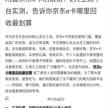
台实测，告诉你京东e卡哪里回
收最划算
作为京东生态内的核心支付工具，京东e卡凭借无使用门槛、覆盖
品类广的优势，成为日常消费、节日馈赠以及企业员工福利的优
选。无论是网购家电、生鲜，还是充值会员、兑换好物，京东e卡
都能直接抵扣，实用性拉满。但现实中，不少人会遇到卡券闲置的
问题——收到的卡面值不符需求、福利发放的卡用不上、闲置后无
法直接兑现，久而久之就成了“沉睡资产”。也正因为如此，“
京东e
卡哪里回收最划算
”成了很多人迫切需要解决的难题。为了帮大家
高效变现、避免吃亏，我们特意挑选了当下最热门的两大回收平台
——京回收、猎卡回收，通过真实操作实测，从多维度对比分析，
给出最靠谱的回收参考。
一、实测前置：判断回收划算的3个核心维度