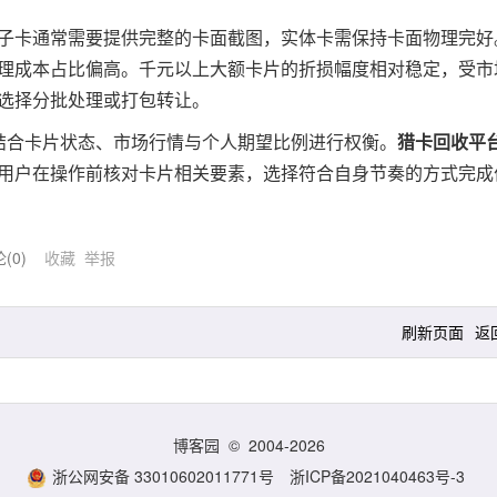
子卡通常需要提供完整的卡面截图，实体卡需保持卡面物理完好
理成本占比偏高。千元以上大额卡片的折损幅度相对稳定，受市
选择分批处理或打包转让。
结合卡片状态、市场行情与个人期望比例进行权衡。
猎卡回收平
用户在操作前核对卡片相关要素，选择符合自身节奏的方式完成
论(
0
)
收藏
举报
刷新页面
返
博客园
© 2004-2026
浙公网安备 33010602011771号
浙ICP备2021040463号-3