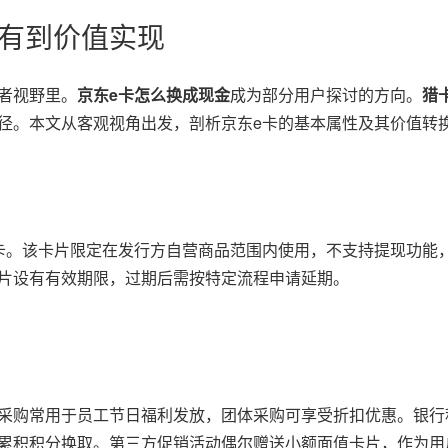
持有到价值实现
者视野里。
京东e卡怎么换成现金
成为部分用户探讨的方向。
猎
径。本文从客观视角出发，剖析京东e卡的基本属性及其价值转
卡。该卡片限定在发行方自营商品范围内使用，不支持提现功能
片设有有效期限，过期后需按特定流程申请延期。
采购常用于员工节日福利发放，团体采购可享受折扣优惠。银行
累积积分换取。第三方促销活动偶尔赠送小额面值卡片，作为用