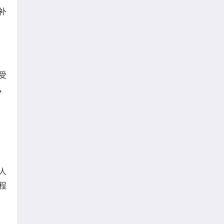
补
受
，
人
程