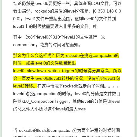
结论仍然是leveldb要更好一些，具体查看LOG文件，可以
看出端倪，rocksdb的最后的level分布是：[6 359 148 0 0
0 0]，level1文件严重超出范围，这样level0的文件并到
level1上的时候就需要读入非常多的文件。咋
其中一次8个level0的319个level1的文件进行一次
compaction，花费的时间可想而知。
那么为什么会这样呢？因为rocksdb在挑选compaction的
时候，如果level0的文件数目超出
level0_slowdown_writes_trigger的时候得分异常高，所以
会一直发生level0向level1转移的情况，没有机会level1向
level2转移。
在这种情况下rocksdb就走向了深渊。。。。
leveldb挑选compaction的时候，level0的分值是文件数目
除以kL0_CompactionTrigger，其他level的分值是该level
的总文件大小除以这个level的最大byte
当rocksdb的flush和compaction分为两个进程的时候时间