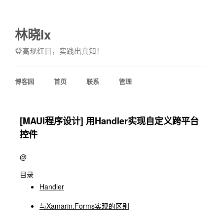
林晓lx
登高现红日，实践出真知！
博客园
首页
联系
管理
[MAUI程序设计] 用Handler实现自定义跨平台
控件
@
目录
Handler
与Xamarin.Forms实现的区别