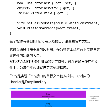
    bool HasContainer { get; set; }

    object? ContainerView { get; }

    IView? VirtualView { get; }

    Size GetDesiredSize(double widthConstraint, dou
    void PlatformArrange(Rect frame);

每个控件有各自的Handler以及接口，请查看
官方文档
。
它可以通过注册全局的映射器，作为特定本机平台上实现自定
义控件的功能的入口。
然后结合.NET 6 条件编译的语言特性，可以更加方便在但文
件上，为每个平台编写自定义处理程序。
Entry是实现IEntry接口的单行文本输入控件，它对应的
Handler是EntryHandler。