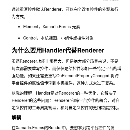
通过重写控件默认Renderer，可以完全改变控件的外观和行
为方式。
Element，Xamarin.Forms 元素
Control，本机视图、小组件或控件对象
为什么要用Handler代替Renderer
虽然Renderer功能非常强大，但是绝大部分场景来说，不是
每次都需要重写控件，而仅仅是给控件添加一些特定平台的增
强功能，如果还需要重写OnElementPropertyChanged 将跨
平台控件的属性值传输到本机控件，这种方式太过于复杂。
以我的理解，Handler是对Renderer的一种优化，它解决了
Renderer的这些问题：Renderer和跨平台控件的耦合，对自
定义控件的生命周期管理，和对自定义控件的更细粒度控制。
解耦
在Xamarin.Froms的Render中，要想拿到跨平台控件的属