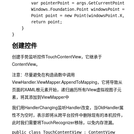
        var pointerPoint = args.GetCurrentPoint(sen
        Windows.Foundation.Point windowsPoint = poi
        Point point = new Point(windowsPoint.X, win
        return point;

    }

创建控件
创建手势监听控件TouchContentView，它继承于
ContentView。
注意：尽量避免在构造函数中调用
ViewHandler.ViewMapper.AppendToMapping，它将导致从
页面的XAML根元素开始，递归遍历所有IView虚拟视图子元
素，将其添加到ViewMapper中
我们用HandlerChanging监听Handler改变，当OldHandler属
性不为空时，表示即将从跨平台控件中删除现有的本机控件，
此时我们需要将TouchRecognizer移除，以免内存泄漏。
public class TouchContentView : ContentView
