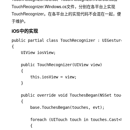
TouchRecognizer.Windows.cs
文件，分别在各平台上实现
TouchRecognizer。在各平台上的实现代码不会混在一起，便
于维护。
iOS中的实现
public partial class TouchRecognizer : UIGestureRec
{

    UIView iosView;

    public TouchRecognizer(UIView view)

    {

        this.iosView = view;

    }

    public override void TouchesBegan(NSSet touches
    {

        base.TouchesBegan(touches, evt);

        foreach (UITouch touch in touches.Cast<UITo
        {
