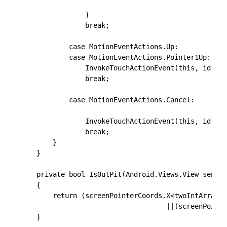
                }

                break;

            case MotionEventActions.Up:

            case MotionEventActions.Pointer1Up:

                InvokeTouchActionEvent(this, id, To
                break;

            case MotionEventActions.Cancel:

                InvokeTouchActionEvent(this, id, To
                break;

        }

    }

    private bool IsOutPit(Android.Views.View sender
    {

        return (screenPointerCoords.X<twoIntArray[0
                                    ||(screenPointe
    }
