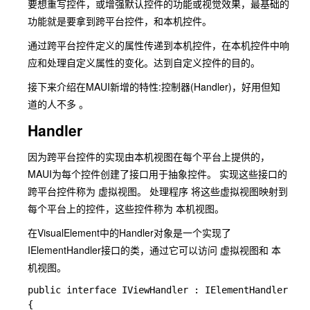
要想重写控件，或增强默认控件的功能或视觉效果，最基础的
功能就是要拿到跨平台控件，和本机控件。
通过跨平台控件定义的属性传递到本机控件，在本机控件中响
应和处理自定义属性的变化。达到自定义控件的目的。
接下来介绍在MAUI新增的特性:控制器(Handler)，好用但知
道的人不多 。
Handler
因为跨平台控件的实现由本机视图在每个平台上提供的，
MAUI为每个控件创建了接口用于抽象控件。 实现这些接口的
跨平台控件称为
虚拟视图
。 处理程序 将这些虚拟视图映射到
每个平台上的控件，这些控件称为
本机视图
。
在VisualElement中的Handler对象是一个实现了
IElementHandler接口的类，通过它可以访问
虚拟视图
和
本
机视图
。
public interface IViewHandler : IElementHandler

{
