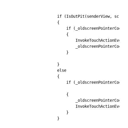
                    if (IsOutPit(senderView, screen
                    {

                        if (_oldscreenPointerCoords
                        {

                            InvokeTouchActionEvent(
                            _oldscreenPointerCoords
                        }

                    }

                    else

                    {

                        if (_oldscreenPointerCoords
                                                   
                        {

                            _oldscreenPointerCoords
                            InvokeTouchActionEvent(
                        }

                    }
