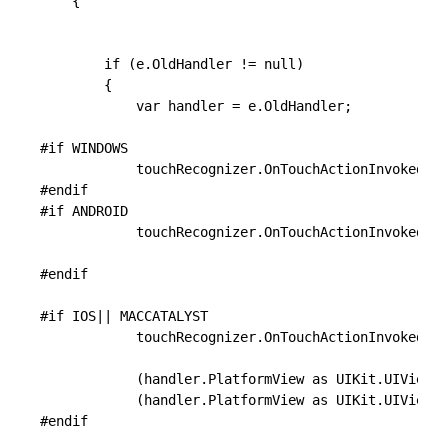
    {

        if (e.OldHandler != null)

        {

            var handler = e.OldHandler;

#if WINDOWS

            touchRecognizer.OnTouchActionInvoked -=
#endif

#if ANDROID

            touchRecognizer.OnTouchActionInvoked -=
#endif

#if IOS|| MACCATALYST

            touchRecognizer.OnTouchActionInvoked -=
            (handler.PlatformView as UIKit.UIView).
            (handler.PlatformView as UIKit.UIView).
#endif
