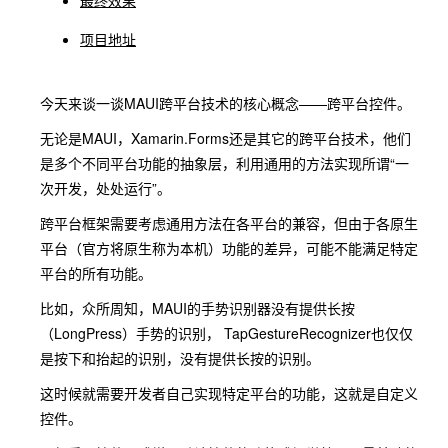
最终效果
项目地址
今天来谈一谈MAUI跨平台技术的核心概念——跨平台控件。
无论是MAUI，Xamarin.Forms还是其它的跨平台技术，他们
是多个不同平台功能的抽象层，利用通用的方法实现所谓“一
次开发，处处运行”。
跨平台框架需要考虑通用方法在各平台的兼容，但由于各原生
平台（官方将原生称为本机）功能的差异，可能不能满足特定
平台的所有功能。
比如，众所周知，MAUI的手势识别器没有提供长按
（LongPress）手势的识别， TapGestureRecognizer也仅仅
是按下和抬起的识别，没有提供长按的识别。
这时候就需要开发者自己实现特定平台的功能，这就是自定义
控件。