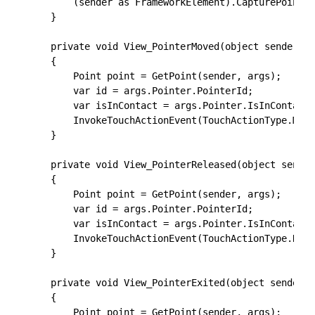
        (sender as FrameworkElement).CapturePointer
    }

    private void View_PointerMoved(object sender, P
    {

        Point point = GetPoint(sender, args);

        var id = args.Pointer.PointerId;

        var isInContact = args.Pointer.IsInContact;

        InvokeTouchActionEvent(TouchActionType.Move
    }

    private void View_PointerReleased(object sender
    {

        Point point = GetPoint(sender, args);

        var id = args.Pointer.PointerId;

        var isInContact = args.Pointer.IsInContact;

        InvokeTouchActionEvent(TouchActionType.Rele
    }

    private void View_PointerExited(object sender, 
    {

        Point point = GetPoint(sender, args);
