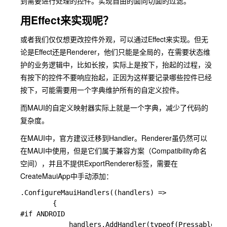
到需要进行处理的控件。实现自由的面向切面的过滤。
用Effect来实现呢？
或者我们仅仅想更改控件外观，可以通过Effect来实现。但无
论是Effect还是Renderer，他们只能是全局的，在需要状态维
护的业务逻辑中，比如长按，实际上是按下，抬起的过程，没
有按下的控件不要响应抬起，正因为这样要记录哪些控件已经
按下，可能需要用一个字典维护所有的自定义控件。
而MAUI的自定义映射器实际上就是一个字典，减少了代码的
复杂度。
在MAUI中，官方建议迁移到Handler。Renderer虽仍然可以
在MAUI中使用，但是它们属于兼容方案（Compatibility命名
空间），并且不提供ExportRenderer标签，需要在
CreateMauiApp中手动添加：
.ConfigureMauiHandlers((handlers) =>

        {

#if ANDROID

            handlers.AddHandler(typeof(PressableVie