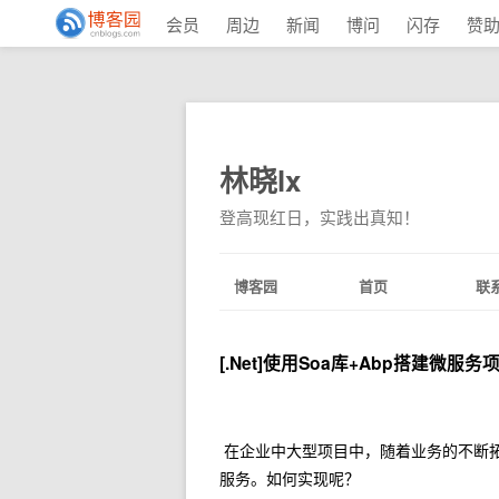
会员
周边
新闻
博问
闪存
赞
林晓lx
登高现红日，实践出真知！
博客园
首页
联
[.Net]使用Soa库+Abp搭建微
在企业中大型项目中，随着业务的不断
服务。如何实现呢？