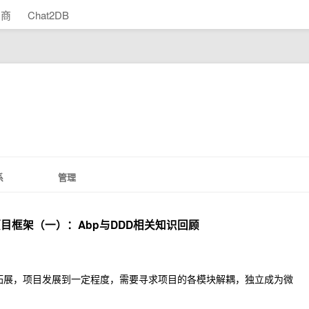
助商
Chat2DB
系
管理
服务项目框架（一）：Abp与DDD相关知识回顾
拓展，项目发展到一定程度，需要寻求项目的各模块解耦，独立成为微