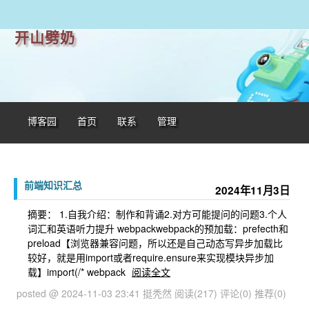
开山劈奶
博客园
首页
联系
管理
前端知识汇总
2024年11月3日
摘要： 1.自我介绍：制作和背诵2.对方可能提问的问题3.个人
词汇和英语听力提升 webpackwebpack的预加载：prefecth和
preload【浏览器兼容问题，所以还是自己动态写异步加载比
较好，就是用import或者require.ensure来实现模块异步加
载】import(/* webpack
阅读全文
posted @ 2024-11-03 23:41 挺秃然
阅读(217)
评论(0)
推荐(0)