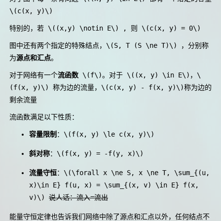
\(c(x, y)\)
特别的，若
\((x,y) \notin E\)
, 则
\(c(x, y) = 0\)
图中还有两个指定的特殊结点，
\(S, T (S \ne T)\)
，分别称
为
源点和汇点
。
对于网络有一个
流函数
\(f\)
。对于
\((x, y) \in E\)
，
\
(f(x, y)\)
称为边的流量，
\(c(x, y) - f(x, y)\)
称为边的
剩余流量
流函数满足以下性质：
容量限制
：
\(f(x, y) \le c(x, y)\)
斜对称
：
\(f(x, y) = -f(y, x)\)
流量守恒
：
\(\forall x \ne S, x \ne T, \sum_{(u,
x)\in E} f(u, x) = \sum_{(x, v) \in E} f(x,
v)\)
说人话：流入=流出
能量守恒定律也告诉我们网络中除了源点和汇点以外，任何结点不