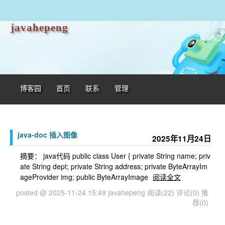
javahepeng
博客园
首页
联系
管理
java-doc 插入图像
2025年11月24日
摘要： java代码 public class User { private String name; priv
ate String dept; private String address; private ByteArrayIm
ageProvider img; public ByteArrayImage
阅读全文
posted @ 2025-11-24 15:49 javahepeng
阅读(22)
评论(0)
推
荐(0)