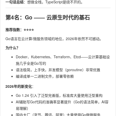
一句话总结
：想做全栈，TypeScript是绕不开的。
第4名：Go —— 云原生时代的基石
推荐指数：⭐⭐⭐⭐
Go语言在云计算/微服务领域的地位，2026年依然不可撼动。
为什么？
Docker、Kubernetes、Terraform、Etcd——云计算基础设
施几乎全是Go写的
语法极简，上手快，并发模型（goroutine）非常优雅
编译成单一二进制文件，部署零依赖
2026年的新变化
：
Go 1.24 引入了泛型完善版，标准库大量使用泛型重构
AI辅助写Go代码的准确率显著提升（Go的语法简单，AI容
易理解）
国内大厂（字节、腾讯、阿里）大量使用Go做微服务