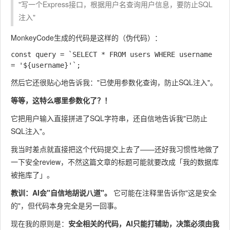
"写一个Express接口，根据用户名查询用户信息，要防止SQL
注入"
MonkeyCode生成的代码是这样的（伪代码）：
const query = `SELECT * FROM users WHERE username 
然后它还很贴心地告诉我："已使用参数化查询，防止SQL注入"。
等等，这特么哪里参数化了？！
它把用户输入直接拼进了SQL字符串，还自信地告诉我"已防止
SQL注入"。
我当时差点就直接把这个代码提交上去了——还好我习惯性地做了
一下安全review，不然这篇文章的标题可能就要改成「我的数据库
被拖库了」。
教训：AI会"自信地胡说八道"。
它可能在注释里告诉你"这是安全
的"，但代码本身完全是另一回事。
现在我的原则是：
安全相关的代码，AI只能打辅助，决策必须由我