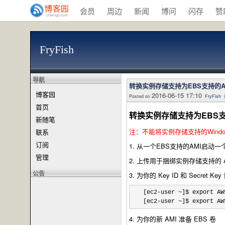
会员
周边
新闻
博问
闪存
赞
FryFish
导航
转换实例存储支持为EBS支持的A
博客园
2016-06-15 17:10
Posted on
FryFish
首页
转换实例存储支持为EBS支
新随笔
注：不能将实例存储支持的Window
联系
订阅
1. 从一个EBS支持的AMI启动一个A
管理
2. 上传用于捆绑实例存储支持的 
公告
3. 为你的 Key ID 和 Secret 
[ec2-user ~]$ export AW
[ec2
-user ~]$ export AW
4. 为你的新 AMI 准备 EBS 卷