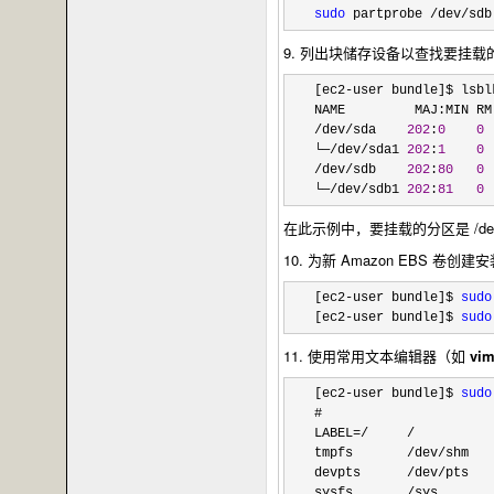
sudo
 partprobe /dev/sdb
9. 列出块储存设备以查找要挂载
[ec2-
user bundle]$ lsblk
/dev/sda    
202
:
0
0
 
└─
/dev/sda1 
202
:
1
0
 
/dev/sdb    
202
:
80
0
 
└─
/dev/sdb1 
202
:
81
0
 
在此示例中，要挂载的分区是
/d
10. 为新 Amazon EBS 卷
[ec2-user bundle]$ 
sudo
[ec2
-user bundle]$ 
sudo
11. 使用常用文本编辑器（如
vi
[ec2-user bundle]$ 
sudo
#

LABEL
=/     /          
tmpfs       
/dev/shm   
devpts      
/dev/pts   
sysfs       
/sys       