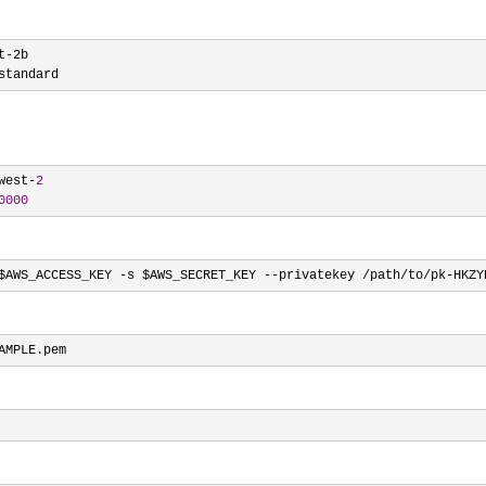
t-
2b

standard
west-
2
0000
$AWS_ACCESS_KEY -s $AWS_SECRET_KEY --privatekey /path/to/pk-HKZY
AMPLE.pem