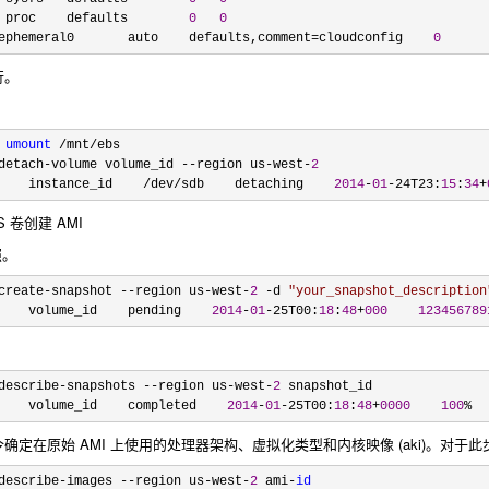
 proc    defaults        
0
0
ephemeral0       auto    defaults,comment=cloudconfig    
0
行。
umount
 /mnt/
ebs

detach-volume volume_id --region us-west-
2
    instance_id    
/dev/sdb    detaching    
2014
-
01
-24T23:
15
:
34
+
S 卷创建 AMI
照。
create-snapshot --region us-west-
2
 -d 
"
your_snapshot_description
    volume_id    pending    
2014
-
01
-25T00:
18
:
48
+
000
123456789
describe-snapshots --region us-west-
2
 snapshot_id

    volume_id    completed    
2014
-
01
-25T00:
18
:
48
+
0000
100
%  
images 命令确定在原始 AMI 上使用的处理器架构、虚拟化类型和内核映像 (aki)。对
describe-images --region us-west-
2
 ami-
id