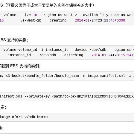
的 EBS（容量必须等于或大于要复制的实例存储根卷的大小）
e-volume --size 
10
 --region us-west-
2
 --availability-zone us-wes
10
        us-west-2b    creating    
2014
-
01
-24T23:
11
:
45
+
0000
    
 EBS 支持的实例：
h-volume volume_id -i instance_id --device /dev/sdb --region us-
    instance_id    
/dev/sdb    attaching    
2014
-
01
-24T23:
15
:
34
+
下载到 EBS 支持的实例：
my-s3-bucket/bundle_folder/bundle_name -m image.manifest.xml -a 
anifest.xml --privatekey /path/to/pk-HKZYKTAIG2ECMXYIBH3HXV4ZBEX
 卷：
image of=/dev/sdb bs=1M
卷：