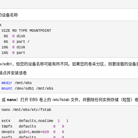
的设备名称


  8G  
0
 disk

  8G  
0
 part /

 10G  
0
 disk

 10G  
0
 part
ev/sdb1
，但您的设备名称可能有所不同。如果您的卷未分区，则要挂载的设备
创建安装点并安装该卷
mkdir
 /mnt/
ebs

mount
 /dev/sdb1 /mnt/ebs
m
或
nano
）打开 EBS 卷上的
/etc/fstab
文件，并删除任何实例存储（短暂）卷条目
 nano /mnt/ebs/etc/
fstab

 ext4    defaults,noatime  
1
1
 tmpfs   defaults        
0
0
 devpts  gid=
5
,mode=
620
0
0
 sysfs   defaults        
0
0