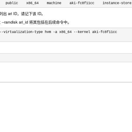
   public    x86_64    machine    aki-fc8f11cc    instance-store
 ari ID，请记下该 ID。
ramdisk ari_id 将其包括在后续命令中。
--virtualization-type hvm -a x86_64 --kernel aki-
fc8f11cc
