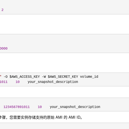
2
0000
"
 -O $AWS_ACCESS_KEY -
W $AWS_SECRET_KEY volume_id

1011
10
    your_snapshot_description
  
1234567891011
10
    your_snapshot_description
于此步骤，您需要实例存储支持的原始 AMI 的 AMI ID。