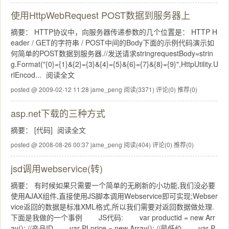
使用HttpWebRequest POST数据到服务器上
摘要： HTTP协议中，向服务器传递参数的几个位置是： HTTP H
eader / GET的字符串 / POST中间的Body下面的示例代码演示如
何简单的POST数据到服务器.//发送请求stringrequestBody=strin
g.Format("{0}={1}&{2}={3}&{4}={5}&{6}={7}&{8}={9}",HttpUtility.U
rlEncod...
阅读全文
posted @ 2009-02-12 11:28 jame_peng
阅读(3371)
评论(0)
推荐(0)
asp.net下载的三种方式
摘要： [代码]
阅读全文
posted @ 2008-08-26 00:37 jame_peng
阅读(404)
评论(0)
推荐(0)
jsd调用webservice(转)
摘要： 有时候如果只需要一个简单的无刷新的小功能,我们没必要
使用AJAX组件,直接使用JS脚本调用Webservice即可实现;Webser
vice返回的数据是标准XML格式,所以我们需要对返回数据做处理.
下面是我做的一个事例 JS代码: var productid = new Arr
ay(); //产品ID var PLprice = new Array(); //最低价 var P