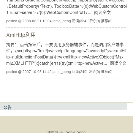
<DefaultProperty("Text"), ToolboxData("<{0}:WebCustomControl
1 runat=server></{0}:WebCustomControl1>...
阅读全文
posted @ 2008-02-21 13:04 jame_peng
阅读(334)
评论(0)
推荐(0)
XmlHttp利用
摘要： 点击按钮后，不要调用服务器端事件，而是调用客户端事
件，<scripttype="text/javascript"language="javascript">varxmlHt
tp=null;functionPostData(){try{xmlHttp=newActiveXObject("Msx
ml2.XMLHTTP");}catch(err1){try{xmlHttp=newActive...
阅读全文
posted @ 2007-10-05 14:42 jame_peng
阅读(240)
评论(0)
推荐(0)
公告
© 2004-2026
博客园