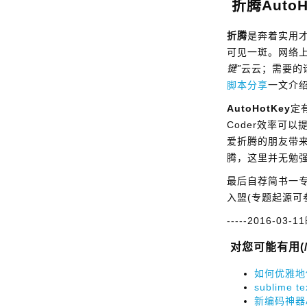
折腾AutoH
折腾
是奔着实用
可见一斑。网络
键”
云云；需要的
脚本分享
一文介
AutoHotKey
定
Coder效率可
爱折腾的朋友带
腾，这里并无勉
最后自荐简书一
入盟(专题起源可
-----2016-03-1
对您可能有用(
如何优雅地使用
sublime 
新编码神器