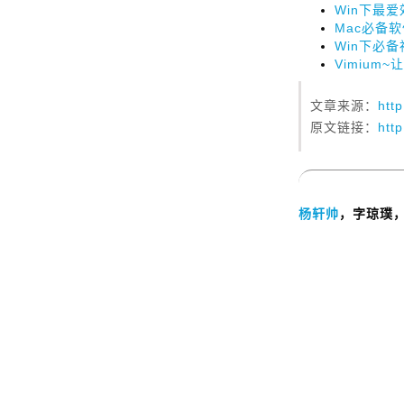
Win下最爱效
Mac必备软
Win下必备
Vimium~
文章来源：
htt
原文链接：
htt
杨轩帅
，字琼璞