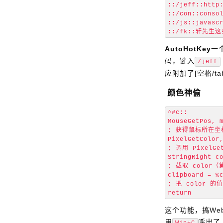
::/jeff::http:
::/con::consol
::/js::javascr
AutoHotKey
一
码，键入
/jeff
应附加了[空格/t
颜色神偷
^#c::

MouseGetPos, m
; 获得鼠标所在坐标
PixelGetColor,
; 调用 PixelG
StringRight co
; 截取 color
clipboard = %c
; 把 color 的
这个功能，搞We
用
呼出了