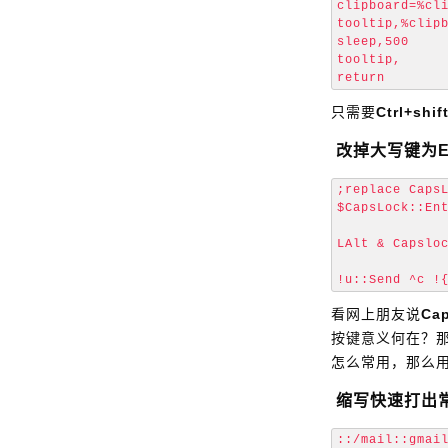
clipboard=%cli
tooltip,%clipb
sleep,500

tooltip,

只需要
Ctrl+shif
改掉大写键为En
;replace CapsL
$CapsLock::Ent
LAlt & Capsloc
看网上朋友说
Ca
按键意义何在？
怎么常用，那么
缩写快速打出
::/mail::gmail