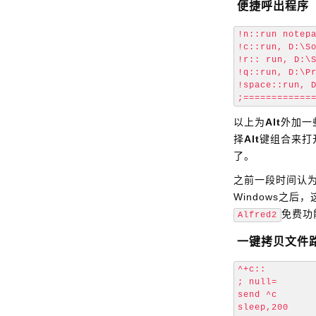
便捷呼出程序
!n::run notepa
!c::run, D:\So
!r:: run, D:\S
!q::run, D:\Pr
!space::run, D
以上为
Alt
外加一
择
Alt
键组合来打
了。
之前一段时间认为
Windows之后
免费功
Alfred2
一键拷贝文件
^+c::

; null= 

send ^c

sleep,200
