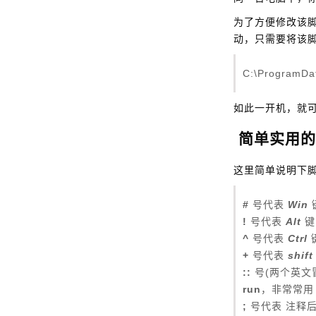
为了方便修改该
动，只需要将该脚
C:\ProgramDat
如此一开机，就
简单实用的
这里简单说明下
#
号代表
Win
!
号代表
Alt
键
^
号代表
Ctrl
+
号代表
shift
::
号(两个英文
run
，非常常用 
;
号代表 注释