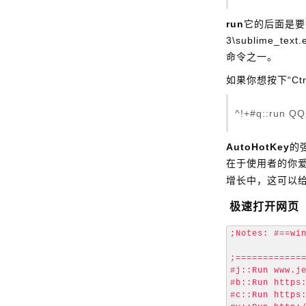
run
它的后面是要
3\sublime_
命令之一。
如果你想按下“Ctr
^!+#q::ru
AutoHotKey
的
在于使用者的你
增长中，这可以
极速打开网页
;Notes: #==wi
;=============
#j::Run www.je
#b::Run https:
#c::Run https: