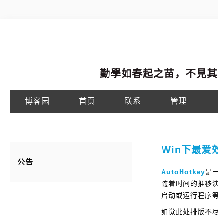
勤學如春起之苗，不見其
博客园
首页
联系
管理
Win下最爱效
公告
AutoHotkey
是
随着时间的推移
启动或运行程序
如觉此处排版不