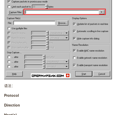
语法：
Protocol
Direction
Host(s)