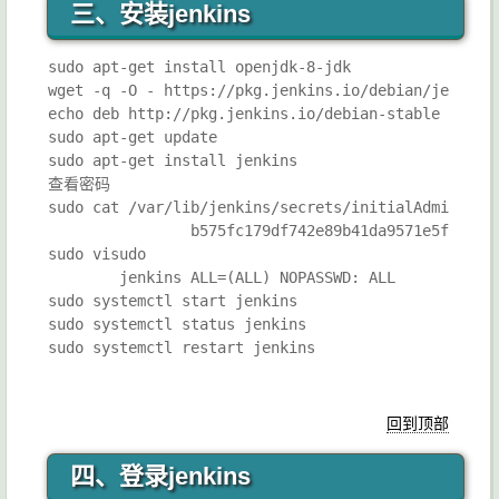
三、安装jenkins
sudo apt-get install openjdk-8-jdk

wget -q -O - https://pkg.jenkins.io/debian/jenkins-
echo deb http://pkg.jenkins.io/debian-stable binary
sudo apt-get update

sudo apt-get install jenkins

查看密码

sudo cat /var/lib/jenkins/secrets/initialAdminPassw
                b575fc179df742e89b41da9571e5f45e

sudo visudo

        jenkins ALL=(ALL) NOPASSWD: ALL

sudo systemctl start jenkins

sudo systemctl status jenkins

回到顶部
四、登录jenkins