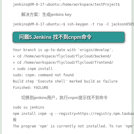
jenkins@VM-0-17-ubuntu:/home/workspace/testProject$ 
解决方案：生成jenkins key
jenkins@VM-0-17-ubuntu:~$ ssh-keygen -t rsa -C jackson058
问题5.
Jenkins 找不到cnpm命令
Your branch is up-to-date with 'origin/develop'.

+ cd /home/workspace/flycloud/flycloud/backend/

+ cd /home/workspace/flycloud/flycloud/frontend/

+ sudo cnpm install

sudo: cnpm: command not found

Build step 'Execute shell' marked build as failure

Finished: FAILURE
切换到jenkins用户，执行cnpm提示找不到命令
sudo su jenkins

npm install cnpm -g --registry=https://registry.npm.taobao
报

The program 'npm' is currently not installed. To run 'npm