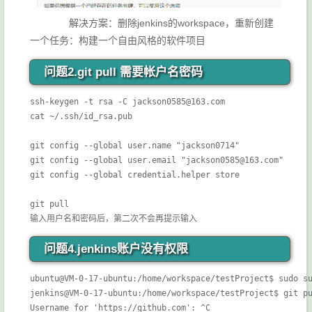
解决方案：删除jenkins的workspace，重新创建
一个任务：构建一个自由风格的软件项目
问题2.git pull 需要帐户名密码
ssh-keygen -t rsa -C jackson0585@163.com

cat ~/.ssh/id_rsa.pub

git config --global user.name "jackson0714"

git config --global user.email "jackson0585@163.com"

git config --global credential.helper store

git pull

输入用户名和密码后，第二次不会再提示输入
问题4.
jenkins账户没有权限
ubuntu@VM-0-17-ubuntu:/home/workspace/testProject$ sudo su
jenkins@VM-0-17-ubuntu:/home/workspace/testProject$ git pu
Username for 'https://github.com': ^C
