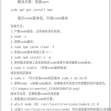
解决方案：安装npm
sudo apt-get install npm
提示node版本低，升级node版本
安装方法:

1.产看node版本，没安装的请先安装；

$ node -v

2.清楚node缓存；

$ sudo npm cache clean -f

3.安装node版本管理工具'n';

$ sudo npm install n -g

4.使用版本管理工具安装指定node或者升级到最新node版本；

$ sudo n stable （安装node最新版本）

或安装指定版本

$ sudo n （可以安装node指定版本 sudo n 10.10.0）

5.使用node -v查看node版本，如果版本号改变为你想要的则升级成功。

![](images/screenshot_1536845880219.png)

版本号没变，还需配置node环境变量

1.查看通过n安装的node的位置；

$ which node (如：/usr/local/n/versions/node/6.12.3）

2.cd进入/usr/local/n/versions/node/ 你应该能看到你刚通过n安装的