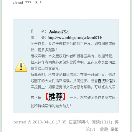
作 者：
Jackson0714
出 处：
http://www.cnblogs.com/jackson0714/
关于作者：专注于微软平台的项目开发。如有问题或建
议，请多多赐教！
版权声明：本文版权归作者和博客园共有，欢迎转载，
但未经作者同意必须保留此段声明，且在文章页面明显
位置给出原文链接。
特此声明：所有评论和私信都会在第一时间回复。也欢
迎园子的大大们指正错误，共同进步。或者
直接私信
我
声援博主：如果您觉得文章对您有帮助，可以点击文章
【
推荐
】
右下角
一下。您的鼓励是作者坚持原
创和持续写作的最大动力！
posted @
2019-04-16 17:35
悟空聊架构
阅读(
1311
) 评
论(
3
)
收藏
举报