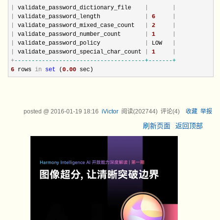
|
 validate_password_dictionary_file    
|
|
|
 validate_password_length             
|
6
|
|
 validate_password_mixed_case_count   
|
2
|
|
 validate_password_number_count       
|
1
|
|
 validate_password_policy             
|
 LOW   
|
|
 validate_password_special_char_count 
|
1
|
+
--
------------------------------------+-------+
6
 rows 
in
set
 (
0.00
 sec)
posted @
2016-01-19 18:16
iVictor
阅读(
202744
) 评论(
4
)
收藏
举报
刷新页面
返回顶部