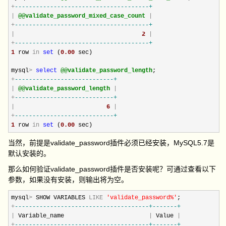
+
--
------------------------------------+
|
@@validate_password_mixed_case_count
|
+
--
------------------------------------+
|
2
|
+
--
------------------------------------+
1
 row 
in
set
 (
0.00
 sec)

mysql
>
select
@@validate_password_length
+
--
--------------------------+
|
@@validate_password_length
|
+
--
--------------------------+
|
6
|
+
--
--------------------------+
1
 row 
in
set
 (
0.00
 sec)
当然，前提是validate_password插件必须已经安装，MySQL5.7是
默认安装的。
那么如何验证validate_password插件是否安装呢？可通过查看以下
参数，如果没有安装，则输出将为空。
mysql
>
 SHOW VARIABLES 
LIKE
'
validate_password%
'
+
--
------------------------------------+-------+
|
 Variable_name                        
|
 Value 
|
+
--
------------------------------------+-------+