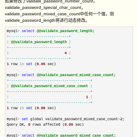
如果修改了validate_password_number_count，
validate_password_special_char_count，
validate_password_mixed_case_count中任何一个值，则
validate_password_length将进行动态修改。
mysql
>
select
@@validate_password_length
+
--
--------------------------+
|
@@validate_password_length
|
+
--
--------------------------+
|
4
|
+
--
--------------------------+
1
 row 
in
set
 (
0.00
 sec)

mysql
>
select
@@validate_password_mixed_case_count
+
--
------------------------------------+
|
@@validate_password_mixed_case_count
|
+
--
------------------------------------+
|
1
|
+
--
------------------------------------+
1
 row 
in
set
 (
0.00
 sec)

mysql
>
set
 global validate_password_mixed_case_count
=
2
;

Query OK, 
0
 rows affected (
0.00
 sec)

mysql
>
select
@@validate_password_mixed_case_count