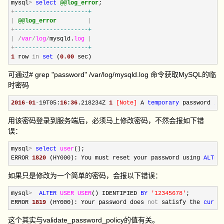
mysql
>
select
@@log_error
+
--
-------------------+
|
@@log_error
|
+
--
-------------------+
|
/
var
/
log
/
mysqld.
log
|
+
--
-------------------+
1
 row 
in
set
 (
0.00
 sec)
可通过# grep "password" /var/log/mysqld.log 命令获取MySQL的临
时密码
2016
-
01
-
19T05:
16
:
36
.218234Z 
1
[
Note
]
 A 
temporary
 password 
is
用该密码登录到服务端后，必须马上修改密码，不然会报如下错
误：
mysql
>
select
user
();

ERROR 
1820
 (HY000): You must reset your password using 
ALTER
如果只是修改为一个简单的密码，会报以下错误：
mysql
>
ALTER
USER
USER
() IDENTIFIED 
BY
'
12345678
'
;

ERROR 
1819
 (HY000): Your password does 
not
 satisfy the 
curre
这个其实与validate_password_policy的值有关。