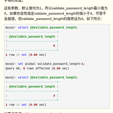
字母的长度。
这些参数，默认值均为1，所以validate_password_length最小值为
4，如果你显性指定validate_password_length的值小于4，尽管不
会报错，但validate_password_length的值将设为4。如下所示：
mysql
>
select
@@validate_password_length
+
--
--------------------------+
|
@@validate_password_length
|
+
--
--------------------------+
|
8
|
+
--
--------------------------+
1
 row 
in
set
 (
0.00
 sec)

mysql
>
set
 global validate_password_length
=
1
;

Query OK, 
0
 rows affected (
0.00
 sec)

mysql
>
select
@@validate_password_length
+
--
--------------------------+
|
@@validate_password_length
|
+
--
--------------------------+
|
4
|
+
--
--------------------------+
1
 row 
in
set
 (
0.00
 sec)