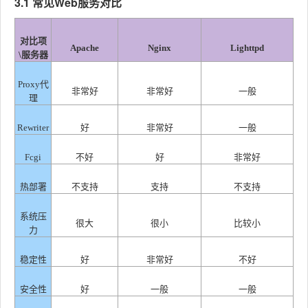
3.1 常见Web服务对比
对比项
Apache
Nginx
Lighttpd
\服务器
Proxy代
非常好
非常好
一般
理
Rewriter
好
非常好
一般
Fcgi
不好
好
非常好
热部署
不支持
支持
不支持
系统压
很大
很小
比较小
力
稳定性
好
非常好
不好
安全性
好
一般
一般