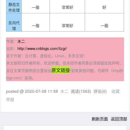
静态文
一般
非常好
好
件处理
反向代
一般
非常好
一般
理
作者：
木二
出处：
http://www.cnblogs.com/itzgr/
关于作者：云计算、虚拟化，Linux，多多交流！
本文版权归作者所有，欢迎转载，但未经作者同意必须保留此段声明，
原文链接
且在文章页面明显位置给出
!如有其他问题，可邮件（xhy@i
tzgr.com）咨询。
posted @
2020-07-08 11:58
木二
阅读(
1063
) 评论(
0
)
收藏
举报
刷新页面
返回顶部