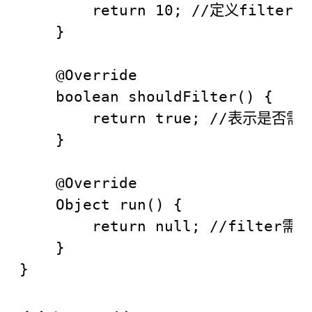
        return 10; //定义fi
    }

    @Override

    boolean shouldFilter() {

        return true; //表示是否
    }

    @Override

    Object run() {

        return null; //filte
    }
