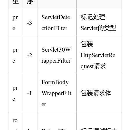
型
序
pr
ServletDete
标记处理
-3
e
ctionFilter
Servlet的类型
包装
pr
Servlet30W
-2
HttpServletRe
e
rapperFilter
quest请求
FormBody
pr
-1
WrapperFilt
包装请求体
e
er
ro