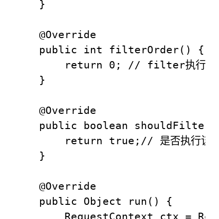
    }

    @Override

    public int filterOrder() {

        return 0; // filt
    }

    @Override

    public boolean shouldFilter()
        return true;// 是否执
    }

    @Override

    public Object run() {

        RequestContext ctx = Req