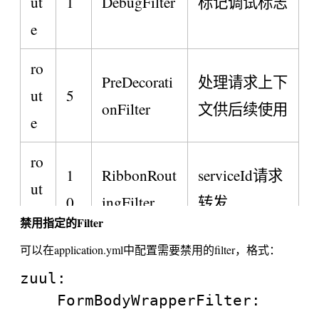
ut
1
DebugFilter
标记调试标志
e
ro
PreDecorati
处理请求上下
ut
5
onFilter
文供后续使用
e
ro
1
RibbonRout
serviceId请求
ut
0
ingFilter
转发
e
禁用指定的Filter
可以在application.yml中配置需要禁用的filter，格式：
ro
1
SimpleHost
zuul:

ut
0
RoutingFilt
url请求转发
	FormBodyWrapperFilter:

e
0
er