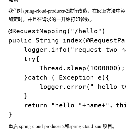
我们对spring-cloud-producer-2进行改造，在hello方法中添
加定时，并且在请求的一开始打印参数。
@RequestMapping("/hello")

public String index(@RequestPara
    logger.info("request two name
    try{

        Thread.sleep(1000000);

    }catch ( Exception e){

        logger.error(" hello two 
    }

    return "hello "+name+"，this 
重启 spring-cloud-producer-2和spring-cloud-zuul项目。