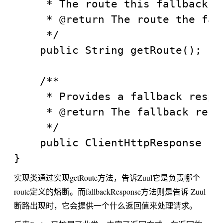
	 * The route this fallback will be used for.

	 * @return The route the fallback will be used for.

	 */

	public String getRoute();

	/**

	 * Provides a fallback response.

	 * @return The fallback response.

	 */

	public ClientHttpResponse fallbackResponse();

实现类通过实现getRoute方法，告诉Zuul它是负责哪个
route定义的熔断。而fallbackResponse方法则是告诉 Zuul
断路出现时，它会提供一个什么返回值来处理请求。