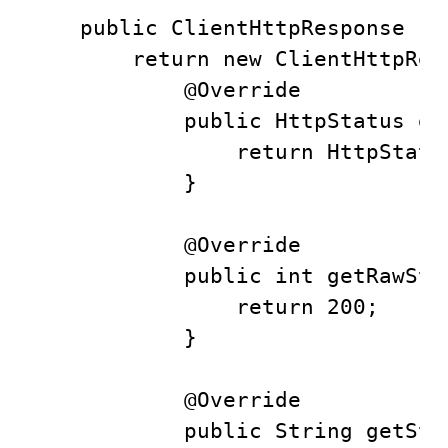
    public ClientHttpResponse fa
        return new ClientHttpResp
            @Override

            public HttpStatus ge
                return HttpStatus
            }

            @Override

            public int getRawSta
                return 200;

            }

            @Override

            public String getSta