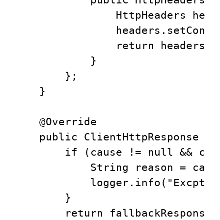
                HttpHeaders head
                headers.setConte
                return headers;

            }

        };

    }

    @Override

    public ClientHttpResponse fa
        if (cause != null && cau
            String reason = caus
            logger.info("Excption
        }

        return fallbackResponse()