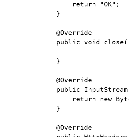
                return "OK";

            }

            @Override

            public void close() {
            }

            @Override

            public InputStream g
                return new ByteA
            }

            @Override

            public HttpHeaders ge