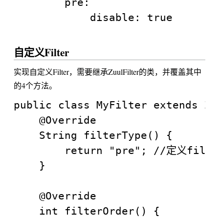
		pre:

ro
5
SendForwar
forward请求
ut
0
dFilter
转发
自定义Filter
e
0
实现自定义Filter，需要继承ZuulFilter的类，并覆盖其中
p
的4个方法。
SendErrorF
处理有错误的
os
0
public class MyFilter extends Zuu
ilter
请求响应
    @Override

t
    String filterType() {

1
        return "pre"; //定义fil
p
    }

0
SendRespon
处理正常的请
os
0
seFilter
求响应
t
    @Override

0
    int filterOrder() {
