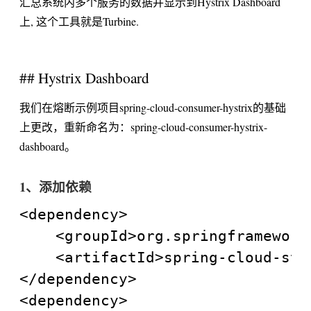
汇总系统内多个服务的数据并显示到Hystrix Dashboard
上, 这个工具就是Turbine.
## Hystrix Dashboard
我们在熔断示例项目spring-cloud-consumer-hystrix的基础
上更改，重新命名为：spring-cloud-consumer-hystrix-
dashboard。
1、添加依赖
<dependency>

	<groupId>org.springframework.cloud</groupId>

	<artifactId>spring-cloud-starter-hystrix</artifactId>

</dependency>

<dependency>
