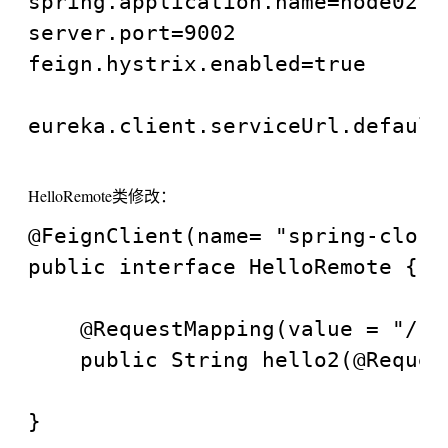
spring.application.name=node02

server.port=9002

feign.hystrix.enabled=true

eureka.client.serviceUrl.default
HelloRemote类修改：
@FeignClient(name= "spring-cloud
public interface HelloRemote {

    @RequestMapping(value = "/hel
    public String hello2(@Reques