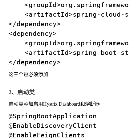
	<groupId>org.springframework.cloud</groupId>

	<artifactId>spring-cloud-starter-hystrix-dashboard</artifactId>

</dependency>

<dependency>

	<groupId>org.springframework.boot</groupId>

	<artifactId>spring-boot-starter-actuator</artifactId>

这三个包必须添加
2、启动类
启动类添加启用Hystrix Dashboard和熔断器
@SpringBootApplication

@EnableDiscoveryClient

@EnableFeignClients
