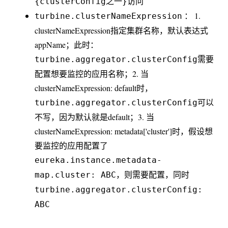
访问
{clusterConfig之一}
： 1.
turbine.clusterNameExpression
clusterNameExpression指定集群名称，默认表达式
appName；此时：
需要
turbine.aggregator.clusterConfig
配置想要监控的应用名称；2. 当
clusterNameExpression: default时，
可以
turbine.aggregator.clusterConfig
不写，因为默认就是default；3. 当
clusterNameExpression: metadata['cluster']时，假设想
要监控的应用配置了
eureka.instance.metadata-
，则需要配置，同时
map.cluster: ABC
turbine.aggregator.clusterConfig:
ABC