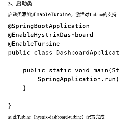
3、启动类
启动类添加
，激活对Turbine的支持
@EnableTurbine
@SpringBootApplication

@EnableHystrixDashboard

@EnableTurbine

public class DashboardApplication
	public static void main(String[] args) {

		SpringApplication.run(DashboardApplication.class, args);

	}

到此Turbine（hystrix-dashboard-turbine）配置完成