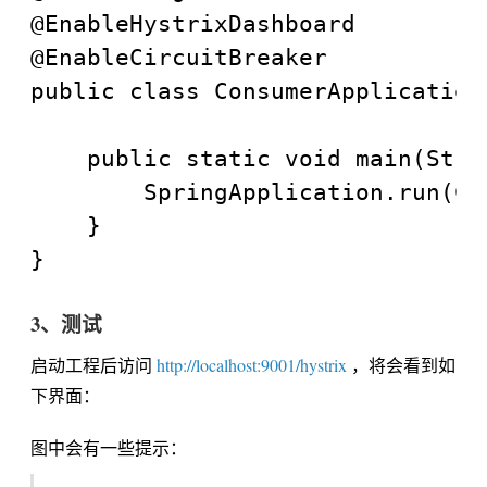
@EnableHystrixDashboard

@EnableCircuitBreaker

public class ConsumerApplication 
	public static void main(String[] args) {

		SpringApplication.run(ConsumerApplication.class, args);

	}

3、测试
启动工程后访问
http://localhost:9001/hystrix
，将会看到如
下界面：
图中会有一些提示：