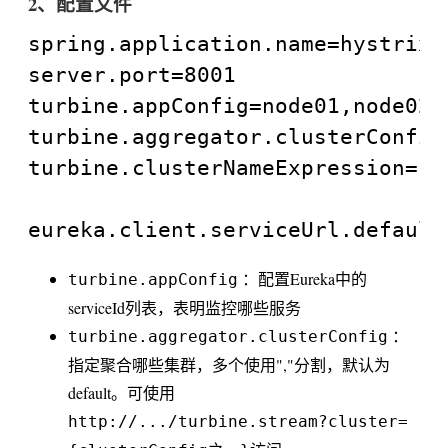
2、配置文件
spring.application.name=hystrix-
server.port=8001

turbine.appConfig=node01,node02

turbine.aggregator.clusterConfig=
turbine.clusterNameExpression= n
：配置Eureka中的
turbine.appConfig
serviceId列表，表明监控哪些服务
：
turbine.aggregator.clusterConfig
指定聚合哪些集群，多个使用","分割，默认为
default。可使用
http://.../turbine.stream?cluster=