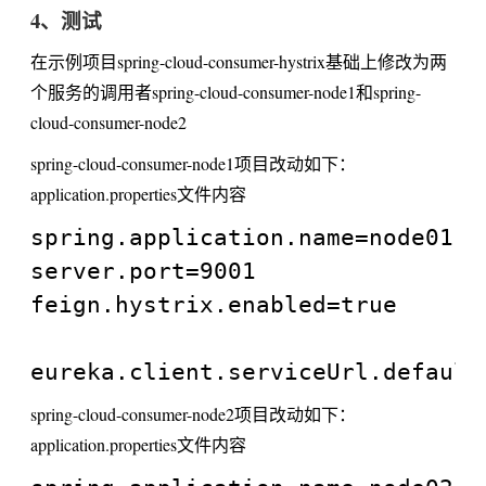
4、测试
在示例项目spring-cloud-consumer-hystrix基础上修改为两
个服务的调用者spring-cloud-consumer-node1和spring-
cloud-consumer-node2
spring-cloud-consumer-node1项目改动如下：
application.properties文件内容
spring.application.name=node01

server.port=9001

feign.hystrix.enabled=true

spring-cloud-consumer-node2项目改动如下：
application.properties文件内容