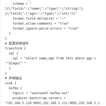
    schema = "
[{\"field\":\"name\",\"type\":\"string\"},
{\"field\":\"age\",\"type\":\"int\"}]"

    format.field-delimiter = ";"

    format.allow-comments = "true"

    format.ignore-parse-errors = "true"

  }

}

# 配置转换插件

transform {

  sql {

    sql = "select name,age from test where age > 
'"${age}"'"

  }

}

# 声明输出

sink {

  kafka {

    topics = "seatunnel-kafka-out"

    producer.bootstrap.servers = 
"192.168.5.120:9092,192.168.5.121:9092,192.168.5.1