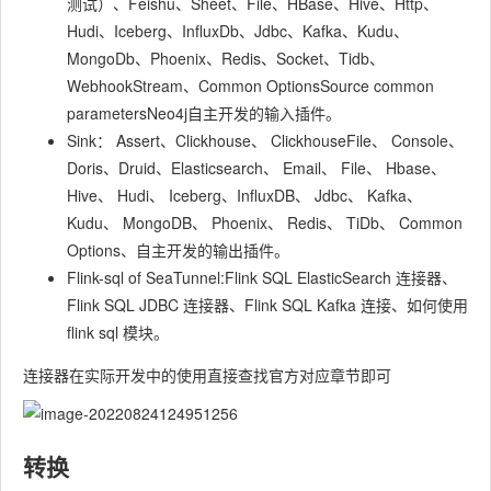
测试）、Feishu、Sheet、File、HBase、Hive、Http、
Hudi、Iceberg、InfluxDb、Jdbc、Kafka、Kudu、
MongoDb、Phoenix、Redis、Socket、Tidb、
WebhookStream、Common OptionsSource common
parametersNeo4j自主开发的输入插件。
Sink： Assert、Clickhouse、 ClickhouseFile、 Console、
Doris、Druid、Elasticsearch、 Email、 File、 Hbase、
Hive、 Hudi、 Iceberg、InfluxDB、 Jdbc、 Kafka、
Kudu、 MongoDB、 Phoenix、 Redis、 TiDb、 Common
Options、自主开发的输出插件。
Flink-sql of SeaTunnel:Flink SQL ElasticSearch 连接器、
Flink SQL JDBC 连接器、Flink SQL Kafka 连接、如何使用
flink sql 模块。
连接器在实际开发中的使用直接查找官方对应章节即可
转换