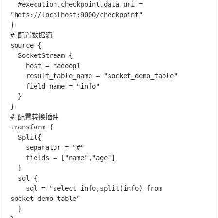
  #execution.checkpoint.data-uri = 
"hdfs://localhost:9000/checkpoint"

}

# 配置数据源

source {  

  SocketStream {

    host = hadoop1

    result_table_name = "socket_demo_table"

    field_name = "info"    

  }

}

# 配置转换插件

transform {

  Split{

    separator = "#"

    fields = ["name","age"]

  }

  sql {

    sql = "select info,split(info) from 
socket_demo_table"

  }
