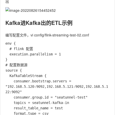
出
Kafka进Kafka出的ETL示例
编写配置文件，vi config/flink-streaming-test-02.conf
env {

  # flink 配置

  execution.parallelism = 1

}

# 配置数据源

source {  

  KafkaTableStream {

    consumer.bootstrap.servers = 
"192.168.5.120:9092,192.168.5.121:9092,192.168.5.1
22:9092"

    consumer.group.id = "seatunnel-test"

    topics = seatunnel-kafka-in

    result_table_name = test

    format.type = csv
