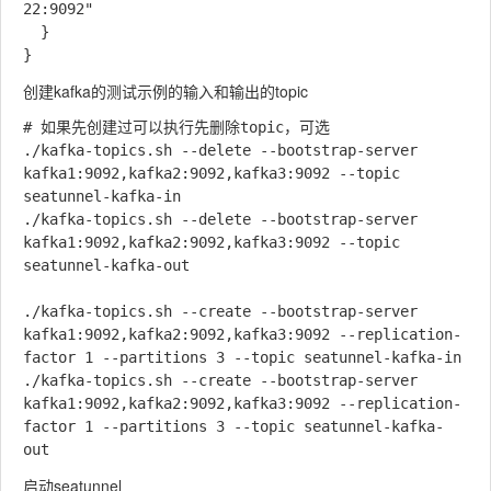
22:9092"

  }

创建kafka的测试示例的输入和输出的topic
# 如果先创建过可以执行先删除topic，可选

./kafka-topics.sh --delete --bootstrap-server 
kafka1:9092,kafka2:9092,kafka3:9092 --topic 
seatunnel-kafka-in

./kafka-topics.sh --delete --bootstrap-server 
kafka1:9092,kafka2:9092,kafka3:9092 --topic 
seatunnel-kafka-out

./kafka-topics.sh --create --bootstrap-server 
kafka1:9092,kafka2:9092,kafka3:9092 --replication-
factor 1 --partitions 3 --topic seatunnel-kafka-in

./kafka-topics.sh --create --bootstrap-server 
kafka1:9092,kafka2:9092,kafka3:9092 --replication-
factor 1 --partitions 3 --topic seatunnel-kafka-
启动seatunnel