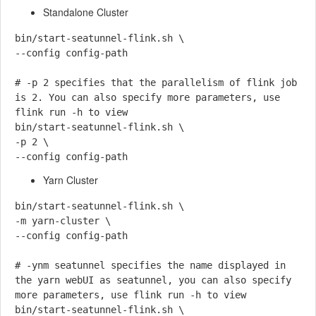
Standalone Cluster
bin/start-seatunnel-flink.sh \

--config config-path

# -p 2 specifies that the parallelism of flink job 
is 2. You can also specify more parameters, use 
flink run -h to view

bin/start-seatunnel-flink.sh \

-p 2 \

Yarn Cluster
bin/start-seatunnel-flink.sh \

-m yarn-cluster \

--config config-path

# -ynm seatunnel specifies the name displayed in 
the yarn webUI as seatunnel, you can also specify 
more parameters, use flink run -h to view

bin/start-seatunnel-flink.sh \
