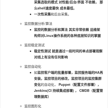
采集选取的模式 对性能/后台/界⾯ 不依赖， 那
么shell速度最快 成本最低
。
⼀次性采集
和后台采集。
监控数据分析/算法
监控的数据分析和算法 其实⾮常依赖 运维架
构师对Linux操作系统的各种底层知识的掌握
监控稳定测试
稳定性测试 就是通过⼀段时间的单点部署观察
对线上有没有任何影响
监控自动化
如
监控客户端的批量部署，监控服务端的HA再
安装，监控项⽬的修改，监控项⽬的监控集群
变化
的自动化，
Puppet（配置⽂件部署），
Jenkins(CI 持续集成部署) ， CMDB（配置管
理数据库）
监控图形化