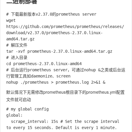
二进制部署
# 下载最新版本v2.37.0的prometheus server

wget 
https://github.com/prometheus/prometheus/releases/
download/v2.37.0/prometheus-2.37.0.linux-
amd64.tar.gz

# 解压文件

tar -xvf prometheus-2.37.0.linux-amd64.tar.gz

# 进入目录

cd prometheus-2.37.0.linux-amd64

# 后台运行prometheus server，可通过nohup &之类或后台运
行管理工具如daemonize、screen

默认情况下无需修改prometheus根目录下的prometheus.yml配置
文件就可启动
# my global config

global:

  scrape_interval: 15s # Set the scrape interval 
to every 15 seconds. Default is every 1 minute.
