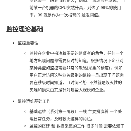
到达某⼀个临界值的定义；例如： 通过监控发现，当
前某⼀台机器的CPU突然升⾼，到达了 99%的使⽤
率，99 就是作为⼀次报警的 触发阈值。
监控理论基础
监控重要性
监控在企业中扮演着重要的监督者的⾓⾊，任何⼀个
地⽅出现问题都需要及时的知道，很多情况下企业对
某种类型的监控需要⾮常的敏感(采集的精度)，例如
⽤户正常访问这种业务级别的监控⼀旦出现了问题需
要在秒级时间知道，（时间=钱）不然就是毁灭性的
灾难和损失由其是针对哪些⼤规模的企业。
监控运维基础⼯作
基础运维（系列第⼀阶段）⼀线 主要扮演着 ⼀个处
理⽇常任务，及时救⽕这样的⾓⾊。
监控的搭建 和 数据采集的⼯作 很多时候 需要依赖于