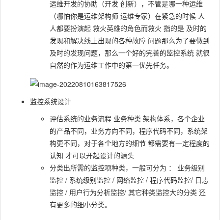
运维开发的协助（开发 创新），不管是哪⼀种运维
（哪怕你是运维架构师 运维专家）在紧急的时候 ⼈
⼈都要扮演起 救⽕英雄的⾓⾊⽽救⽕ 指的是 及时的
发现和解决线上出现的各种故障 问题那么为了要做到
及时的发现问题，那么⼀个好的完善的监控系统 就很
⾃然的作为运维⼯作中的第⼀优先任务。
监控系统设计
评估系统的业务流程 业务种类 架构体系，各个企业
的产品不同，业务⽅向不同，程序代码不同，系统架
构更不同，对于各个地⽅的细节 都需要有⼀定程度的
认知 才可以开起设计的源头
分类出所需的监控项种类，⼀般可分为 ： 业务级别
监控 / 系统级别监控 / ⽹络监控 / 程序代码监控/ ⽇志
监控 / ⽤户⾏为分析监控/ 其它种类监控⼤的分类 还
有更多的细⼩分类。