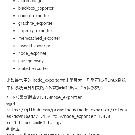
alertmanager
blackbox_exporter
consul_exporter
graphite_exporter
haproxy_exporter
memcached_exporter
mysqld_exporter
node_exporter
pushgateway
statsd_exporter
比如最常用的 node_exporter就非常强大，几乎可以把Linux系统
中和系统自身相关的监控数据全抓出来（很多参数）
# 下载最新版本v1.4.0node_exporter

wget 
https://github.com/prometheus/node_exporter/releas
es/download/v1.4.0-rc.0/node_exporter-1.4.0-
rc.0.linux-amd64.tar.gz

# 解压
