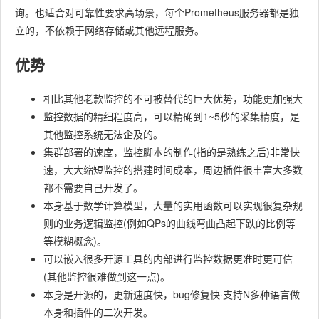
询。也适合对可靠性要求高场景，每个Prometheus服务器都是独
立的，不依赖于网络存储或其他远程服务。
优势
相比其他老款监控的不可被替代的巨大优势，功能更加强大
监控数据的精细程度高，可以精确到1~5秒的采集精度，是
其他监控系统无法企及的。
集群部署的速度，监控脚本的制作(指的是熟练之后)非常快
速，大大缩短监控的搭建时间成本，周边插件很丰富大多数
都不需要自己开发了。
本身基于数学计算模型，大量的实用函数可以实现很复杂规
则的业务逻辑监控(例如QPs的曲线弯曲凸起下跌的比例等
等模糊概念)。
可以嵌入很多开源工具的内部进行监控数据更准时更可信
(其他监控很难做到这一点)。
本身是开源的，更新速度快，bug修复快·支持N多种语言做
本身和插件的二次开发。